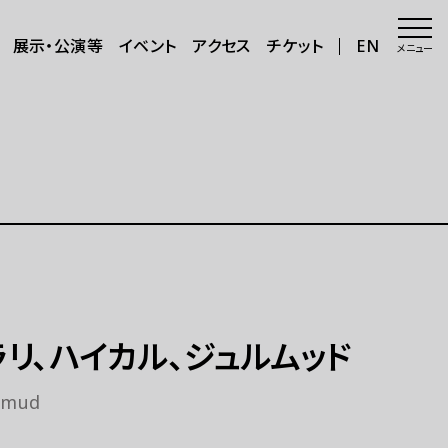
展示・公演等
イベント
アクセス
チケット
EN
メニュー
会場・アクセス
会場
年8月～11
アクセス
サポートが必要な方へ
三日三晩」
さらに楽しむ
ラリ、ハイカル、ジュルムッド
グッズ
ulmud
カフェ＆ショップ
アートで日本を巡る