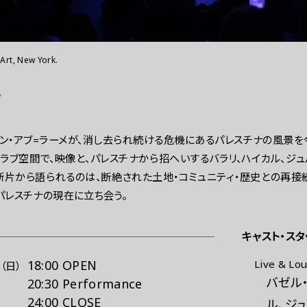
レスの方へ
組織委員会からのお知らせ
鑑賞時のお願い
rt, New York.
rt, New York.
アン・アブ=ラーメが、消し去られ続ける危機にあるパレスチナの風景を
クラブ空間で、映像と、パレスチナから招へいするバラリ、ハイカル、ジ
断片から語られるのは、断絶された土地・コミュニティ・歴史との再接
パレスチナの現在に立ち会う。
キャスト・スタ
日
18:00
OPEN
Live & L
（日）
バゼル・
20:30
Performance
24:00
CLOSE
ル、ジ