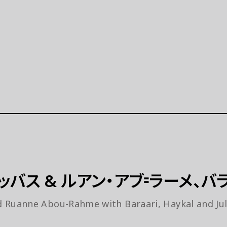
公演等
イベント
公演等 一覧
イベント 一覧
示「ポップ・アップ！」
イベントカレンダー（2025
月）
学連携プロジェクト
特別プログラム「炎を囲む
開催の展示等（連携事業）
（終了）
ト
ラーニング
ッバス & ルアン・アブ⹀ラーメ、バ
美術展
ラーニングとは
d Ruanne Abou-Rahme with Baraari, Haykal and J
ーミングアーツ
拠点
プログラム 一覧