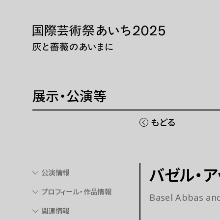
本文へ移動
トップページ
展示・
ニュース 一覧
展示・
WEBマガジン
巡回展
展示・公演等
芸術大
同時期
もどる
国際芸術祭「あいち」とは
チケッ
バゼル・ア
公演情報
開催概要
現代
プロフィール・作品情報
Basel Abbas an
ご協賛
パフォ
関連情報
ご寄付