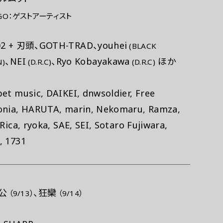
AGO：ゲストアーティスト
02 + 刃頭、GOTH-TRAD、youhei
(BLACK
、NEI
、Ryo Kobayakawa
ほか
N)
(D.R.C)
(D.R.C)
et music, DAIKEI, dnwsoldier, Free
onia, HARUTA, marin, Nekomaru, Ramza,
 Rica, ryoka, SAE, SEI, Sotaro Fujiwara,
, 1731
公
、狂欒
（9/13）
（9/14）