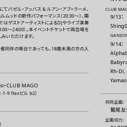
 Vioにてバゼル・アッバス & ルアン・アブ=ラーメ、
CLUB M
ュルムッドの新作パフォーマンス（
20:30
～）、隣
9/13：
GOではゲストアーティストによるDJやライブ演奏
Shing
8:00
～
24:00
）。本イベントチケットで両会場を
GANIO
しみいただけます。
9/14：
保護者同伴の場合であっても、18歳未満の方の入
Alphab
Babyr
Rh-Di,
Yamao
Vio・CLUB MAGO
9 flexビル b2）
共同企画：
鷲尾友
企画協力：
）