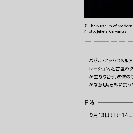
お問い合わせ
プ
© The Museum of Modern A
© The Museum of Modern A
Photo: Julieta Cervantes
Photo: Julieta Cervantes
バゼル・アッバス＆ル
レーション。名古屋の
が重なり合う。映像の
かな意思。忘却に抗う
日時
9月13日
・
14
（土）