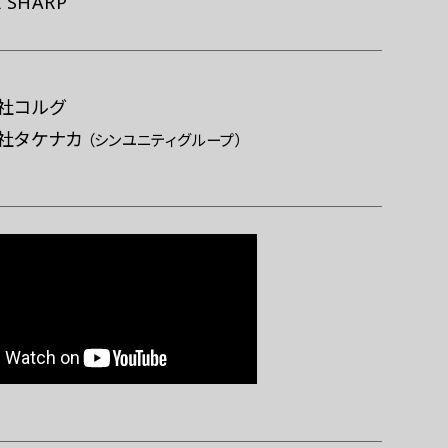
 SHARP
社コルグ
社タケナカ
（シンユニティグループ）