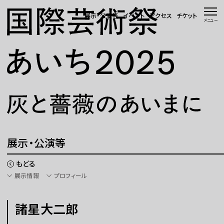
本文へ移動
展示・公演等
イベント
アクセス
チケット
メニュー
トップページ
ニュース 一覧
WEBマガジン
展示・公演等
展示・公演等
イベント
もどる
展示情報
プロフィール
会場・アクセス
諸星大二郎
国際芸術祭「あいち」とは