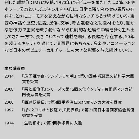
刊した雑誌『COM』に投稿、1970年にデビューを果たした。以降、SFや
ホラー、伝奇といったジャンルを中心に、日常と隣り合わせの異界の存
在を、ときにユーモアを交えながら独特なタッチで描き続けている。東
西の神話や歴史、伝説、民俗、文学、考古遺物などに題材をとり、豊か
な想像力で虚実を織り混ぜながら独創的な短編や中編を多く生み出
してきた一方で、長きにわたって連載を続ける長編も存在する。50年
を超えるキャリアを通じて、漫画界はもちろん、音楽やアニメーション
など日本のポピュラーカルチャーにも大きな影響を与え続けている。
主な受賞歴
2014
『瓜子姫の夜・シンデレラの朝』で第64回芸術選奨文部科学大臣
賞を受賞
2008
『栞と紙魚子』シリーズで第12回文化庁メディア芸術祭マンガ部
門優秀賞を受賞
2000
『西遊妖猿伝』で第4回手塚治虫文化賞マンガ大賞を受賞
1992
『ぼくとフリオと校庭で』『異界録』で第21回日本漫画家協会賞優
秀賞を受賞
1974
「生物都市」で第7回手塚賞に入選