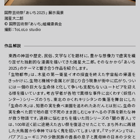
国際芸術祭「あいち2025」 展示風景
諸星大二郎
©︎ 国際芸術祭「あいち」組織委員会
撮影：ToLoLo studio
作品解説
東西の神話や歴史、民俗、文学などを題材に、豊かな想像力で虚実を織
り混ぜた独創的な漫画を描いてきた諸星大二郎。そのなかから「あいち
お問い合わせ
2025」のテーマと響き合う作品を紹介します。
「生物都市」は、木星の第一衛星イオの探査を終えた宇宙船の帰還を
プレスの方へ
きっかけに、生物と機械や金属とが混じり合う現象が街中に広がり、つい
組織委員会からのお知らせ
には一個の巨大な生命体と化して争いも支配もないユートピアを迎え
る様を描いています。考古学者が各地で異様な事件に出くわす〈妖怪ハ
鑑賞時のお願い
ンター〉シリーズのうち、東北のかくれキリシタンの集落を舞台にした
ご利用にあたって
「生命の木」は、知恵の実を食べ楽園を追われたあだんとは別に、生命の
実を食べた罰で地の底で不死のまま苦しむじゅすへるの子孫を新たな神
が救う物語です。過疎に悩むまちを描いた同シリーズの「闇の客人」で
は、100年近く前に途絶えた古い祭を復活させたことで、まち外れに再建
した大鳥居から幸神ではなく鬼を招いてしまいます。『マッドメン』では、
パプアニューギニアの少数民族の酋長の息子と異母妹の日本の少女と