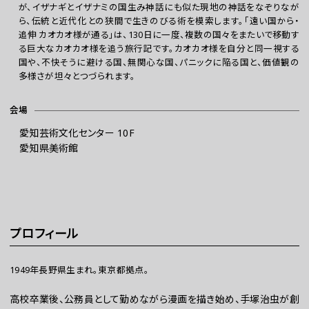
が、イザナギとイザナミの国生み神話にも似た現地の神話をなぞりなが
ら、伝統と近代化との狭間で生きのびる術を模索します。「遠い国から・
追伸 カオカオ様が通る」は、130日に一度、複数の国々をまたいで移動す
る巨大なカオカオ様を追う旅行記です。カオカオ様を自分と同一視する
国や、不快そうに避ける国、無関心な国、パニックに陥る国と、価値観の
多様さが坦々とつづられます。
会場
愛知芸術文化センター 10F
愛知県美術館
プロフィール
1949年長野県生まれ。東京都拠点。
高校卒業後、公務員として勤めながら漫画を描き始め、手塚治虫が創