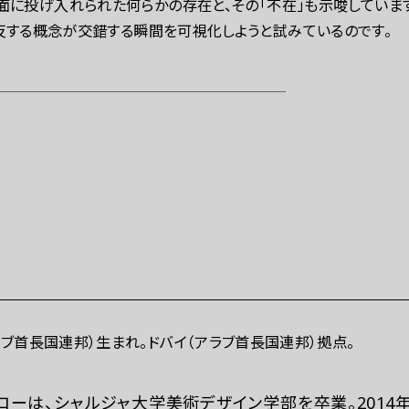
面に投げ入れられた何らかの存在と、その「不在」も示唆しています
反する概念が交錯する瞬間を可視化しようと試みているのです。
アラブ首長国連邦）生まれ。ドバイ（アラブ首長国連邦）拠点。
ローは、シャルジャ大学美術デザイン学部を卒業。2014