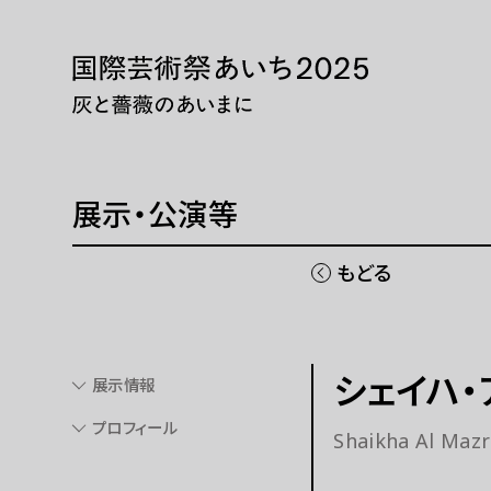
本文へ移動
トップページ
展示・
ニュース 一覧
展示・
WEBマガジン
巡回展
展示・公演等
芸術大
同時期
もどる
国際芸術祭「あいち」とは
チケッ
シェイハ・
展示情報
開催概要
現代
プロフィール
Shaikha Al Maz
ご協賛
パフォ
ご寄付