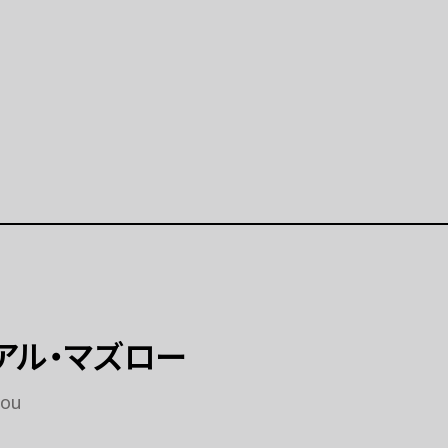
公演等
イベント
公演等 一覧
イベント 一覧
示「ポップ・アップ！」
イベントカレンダー（2025
月）
学連携プロジェクト
特別プログラム「炎を囲む
開催の展示等（連携事業）
（終了）
ト
ラーニング
アル・マズロー
美術展
ラーニングとは
rou
ーミングアーツ
拠点
プログラム 一覧