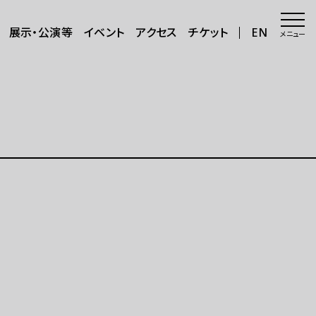
展示・公演等
イベント
アクセス
チケット
EN
メニュー
会場・アクセス
会場
年8月～11
アクセス
サポートが必要な方へ
三日三晩」
さらに楽しむ
グッズ
カフェ＆ショップ
アートで日本を巡る