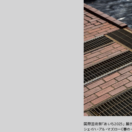
WEBマガジン
国際芸術祭「あいち2025」 展
シェイハ・アル・マズロー《賽の