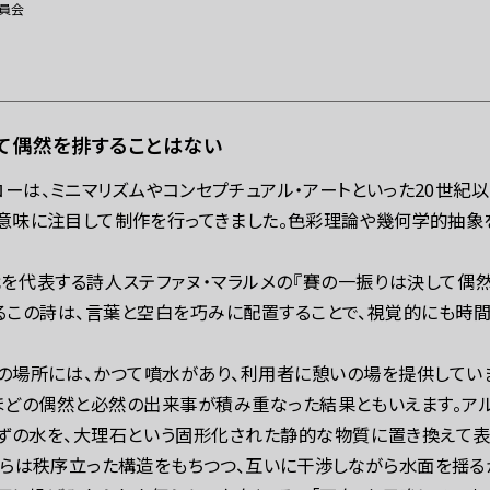
レスの方へ
組織委員会からのお知らせ
鑑賞時のお願い
委員会
て偶然を排することはない
ローは、ミニマリズムやコンセプチュアル・アートといった20世
意味に注目して制作を行ってきました。色彩理論や幾何学的抽象
代を代表する詩人ステファヌ・マラルメの『賽の一振りは決して偶
るこの詩は、言葉と空白を巧みに配置することで、視覚的にも時
の場所には、かつて噴水があり、利用者に憩いの場を提供してい
ほどの偶然と必然の出来事が積み重なった結果ともいえます。アル
ずの水を、大理石という固形化された静的な物質に置き換えて表
れらは秩序立った構造をもちつつ、互いに干渉しながら水面を揺る