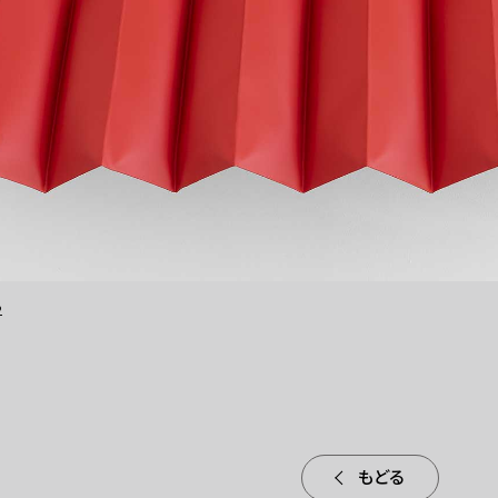
2
もどる