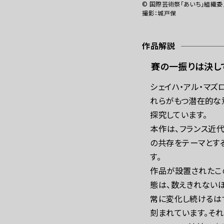
お問い合わせ
プ
©︎ 国際芸術祭「あいち」組織
撮影：城戸保
作品解説
賽の一振りは決し
シェイハ・アル・マズ
れらがもつ潜在的な
探究しています。
本作は、フランス近
の共存をテーマとす
す。
作品が設置されたこ
態は、数えきれない
常に変化し続けるは
刻まれています。そ