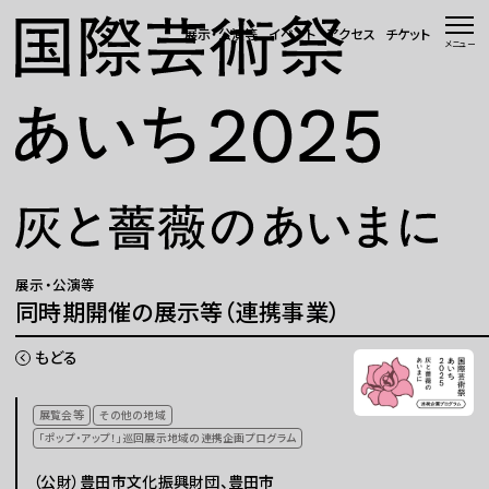
本文へ移動
展示・公演等
イベント
アクセス
チケット
メニュー
トップページ
ニュース 一覧
WEBマガジン
展示・公演等
展示・公演等
同時期開催の展示等（連携事業）
イベント
もどる
会場・アクセス
展覧会等
その他の地域
「ポップ・アップ！」巡回展示地域の連携企画プログラム
国際芸術祭「あいち」とは
（公財）豊田市文化振興財団、豊田市