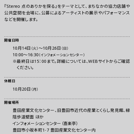
『Stereo 点のありかを探る』をテーマとして、まちなかの協力店舗や
公共空間を会場に、公募によるアーティストの展示やパフォーマンス
などを開催します。
開催日時
10月14日
〜
10月26日
（火）
（日）
10:00～16:30
（インフォメーションセンター）
※最終日は15：00まで。詳細については、WEBサイトからご確認
お問い合わせ
ください。
プレスの方へ
休館日
組織委員会からのお知らせ
10月20日
（月）
鑑賞時のお願い
ご利用にあたって
開催場所
豊田産業文化センター、旧豊田市近代の産業とくらし発見館、緑
陰歩道壁面 ほか
インフォメーションセンター（喜楽亭）
豊田市小坂本町1-7 豊田産業文化センター内