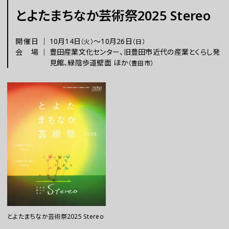
とよたまちなか芸術祭2025 Stereo
チケット
開催日
｜
10月14日
〜
10月26日
（火）
（日）
会場
｜
豊田産業文化センター、旧豊田市近代の産業とくらし発
ラーニング
見館、緑陰歩道壁面 ほか
（豊田市）
さらに楽しむ
WEBマガジン
とよたまちなか芸術祭2025 Stereo