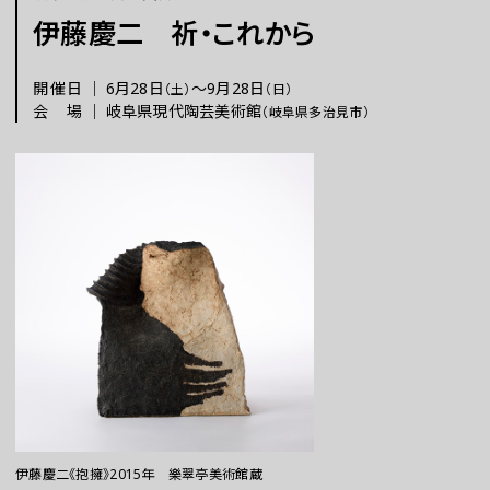
伊藤慶二 祈・これから
チケット
開催日
｜
6月28日
〜
9月28日
（土）
（日）
会場
｜
岐阜県現代陶芸美術館
（岐阜県多治見市）
ラーニング
さらに楽しむ
WEBマガジン
伊藤慶二《抱擁》2015年 樂翠亭美術館蔵