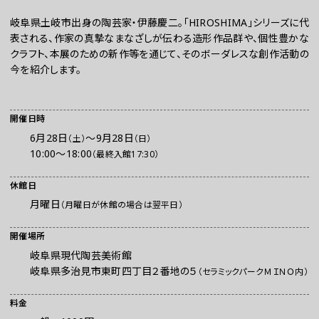
岐阜県土岐市出身の陶芸家・伊藤慶二。「HIROSHIMA」シリーズに代
表される、作家の真摯なまなざしが伝わる造形作品群や、個性豊かな
クラフト、本展のための新作等を通じて、そのボーダレスな創作活動の
今を紹介します。
開催日時
6月28日
〜
9月28日
（土）
（日）
10:00〜18:00
（最終入館17:30）
お問い合わせ
プレスの方へ
休館日
組織委員会からのお知らせ
月曜日
（月曜日が休館の場合は翌平日）
鑑賞時のお願い
開催場所
ご利用にあたって
岐阜県現代陶芸美術館
岐阜県多治見市東町四丁目２番地の５
（セラミックパークＭＩＮＯ内）
料金