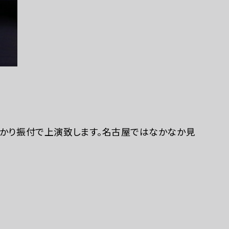
巡回展示「ポッ
ゆかり振付で上演致します。名古屋ではなかなか見