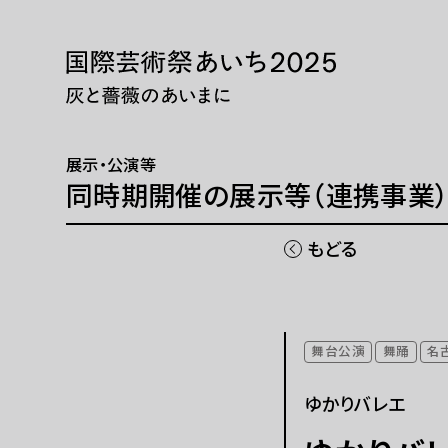
本文へ移動
トップページ
展示・
ニュース 一覧
展示・
展示・公演等
WEBマガジン
巡回展
同時期開催の展示等（連携事業
芸術大
同時期
もどる
国際芸術祭「あいち」とは
チケッ
舞台公演
舞踊
名
開催概要
現代
ゆかりバレエ
ご協賛
パフォ
ご寄付