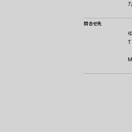
7
問合せ先
T
M