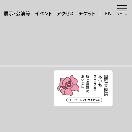
展示・公演等
イベント
アクセス
チケット
EN
メニュー
会場・アクセス
会場
年8月～11
アクセス
サポートが必要な方へ
三日三晩」
さらに楽しむ
グッズ
カフェ＆ショップ
アートで日本を巡る