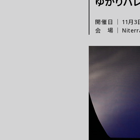
ゆかりバ
これまでの「あいち」
開催日
｜
11月3
会場
｜
Nit