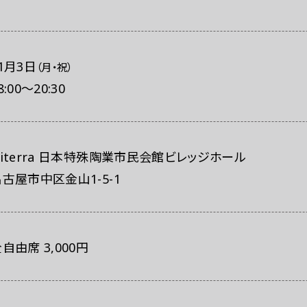
レスの方へ
組織委員会からのお知らせ
鑑賞時のお願い
1月3日
（月・祝）
8:00
～
20:30
Niterra 日本特殊陶業市民会館ビレッジホール
古屋市中区金山1-5-1
自由席 3,000円