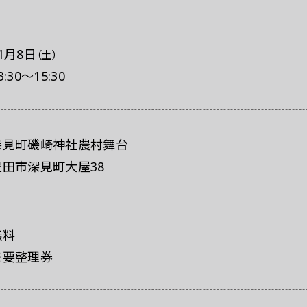
レスの方へ
組織委員会からのお知らせ
鑑賞時のお願い
1月8日
（土）
3:30～15:30
深見町磯崎神社農村舞台
豊田市深見町大屋38
無料
※要整理券