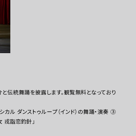
巡回展示「ポッ
と伝統舞踊を披露します。観覧無料となっており
シカル ダンストゥループ（インド）の舞踊・演奏 ③
女 戎詣恋釣針」