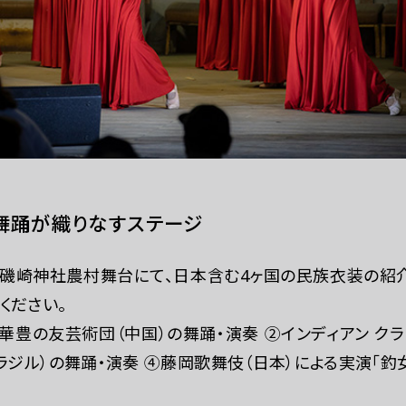
舞踊が織りなすステージ
磯崎神社農村舞台にて、日本含む4ヶ国の民族衣装の紹介
ください。
華豊の友芸術団（中国）の舞踊・演奏 ②インディアン クラ
ブラジル）の舞踊・演奏 ④藤岡歌舞伎（日本）による実演「釣