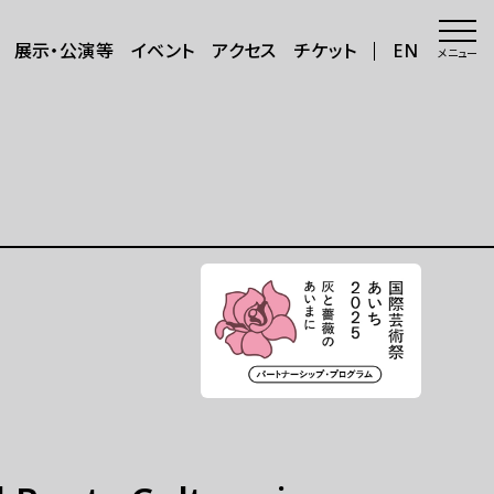
展示・公演等
イベント
アクセス
チケット
EN
メニュー
会場・アクセス
会場
年8月～11
アクセス
サポートが必要な方へ
三日三晩」
さらに楽しむ
グッズ
カフェ＆ショップ
アートで日本を巡る