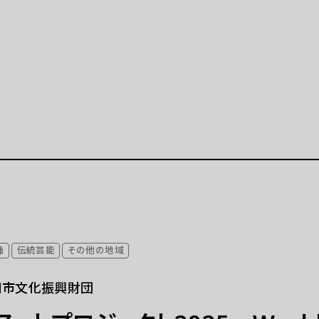
公演等
イベント
公演等 一覧
イベント 一覧
示「ポップ・アップ！」
イベントカレンダー（2025
）
月）
学連携プロジェクト
特別プログラム「炎を囲む
開催の展示等（連携事業）
（終了）
ト
ラーニング
踊
伝統芸能
その他の地域
美術展
ラーニングとは
田市文化振興財団
ーミングアーツ
拠点
プログラム 一覧