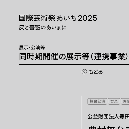
本文へ移動
トップページ
展示・
ニュース 一覧
展示・
展示・公演等
WEBマガジン
巡回展
同時期開催の展示等（連携事業
芸術大
同時期
もどる
国際芸術祭「あいち」とは
チケッ
舞台公演
音楽
舞
開催概要
現代
公益財団法人豊
ご協賛
パフォ
ご寄付