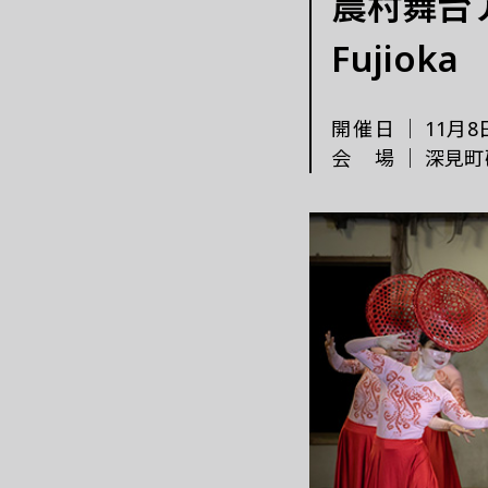
農村舞台アー
これまでの「あいち」
Fujioka
開催日
｜
11月8
会場
｜
深見町