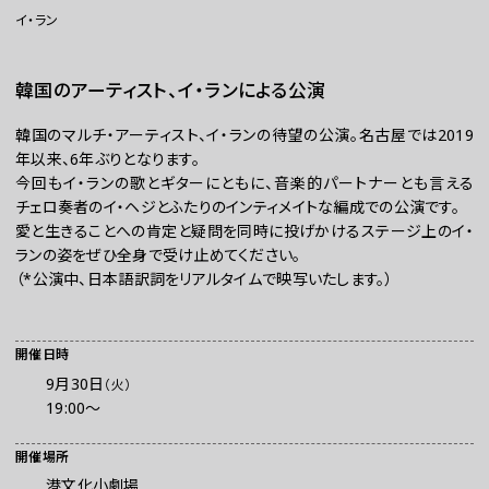
イ・ラン
韓国のアーティスト、イ・ランによる公演
韓国のマルチ・アーティスト、イ・ランの待望の公演。名古屋では2019
年以来、6年ぶりとなります。
今回もイ・ランの歌とギターにともに、音楽的パートナーとも言える
チェロ奏者のイ・ヘジとふたりのインティメイトな編成での公演です。
愛と生きることへの肯定と疑問を同時に投げかけるステージ上のイ・
お問い合わせ
ランの姿をぜひ全身で受け止めてください。
プレスの方へ
（*公演中、日本語訳詞をリアルタイムで映写いたします。）
組織委員会からのお知らせ
鑑賞時のお願い
開催日時
ご利用にあたって
9月30日
（火）
19:00～
開催場所
港文化小劇場