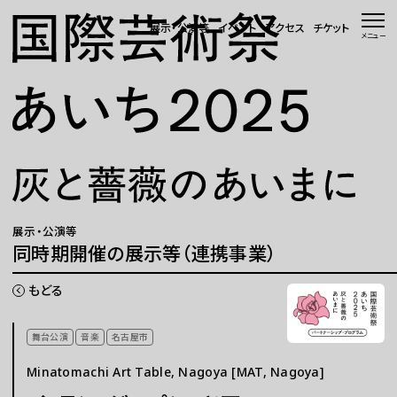
本文へ移動
展示・公演等
イベント
アクセス
チケット
メニュー
トップページ
ニュース 一覧
WEBマガジン
展示・公演等
展示・公演等
同時期開催の展示等（連携事業）
イベント
もどる
会場・アクセス
舞台公演
音楽
名古屋市
Minatomachi Art Table, Nagoya [MAT, Nagoya]
国際芸術祭「あいち」とは