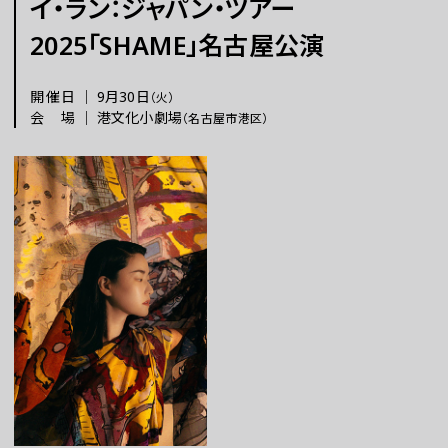
イ・ラン：ジャパン・ツアー
2025「SHAME」名古屋公演
チケット
開催日
｜
9月30日
（火）
ラーニング
会場
｜
港文化小劇場
（名古屋市港区）
さらに楽しむ
WEBマガジン