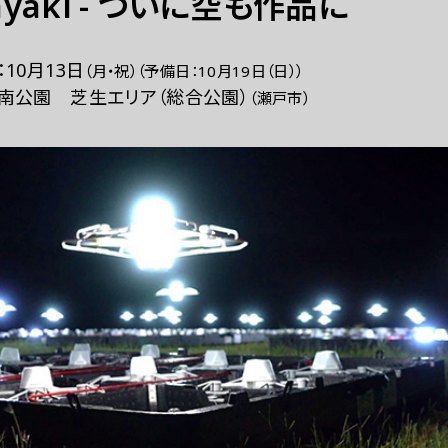
ayaki - ついに空も作品に
：
10月13日
（月・祝）
（予備日：
10月19日（日）
）
南公園 芝生エリア（総合公園）
（瀬戸市）