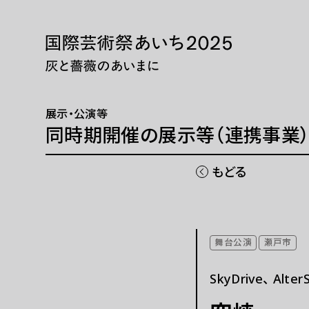
本文へ移動
トップページ
展示・
ニュース 一覧
展示・
展示・公演等
WEBマガジン
巡回展
同時期開催の展示等（連携事業
芸術大
同時期
もどる
国際芸術祭「あいち」とは
チケッ
舞台公演
瀬戸市
開催概要
現代
SkyDrive、 Alter
ご協賛
パフォ
ご寄付