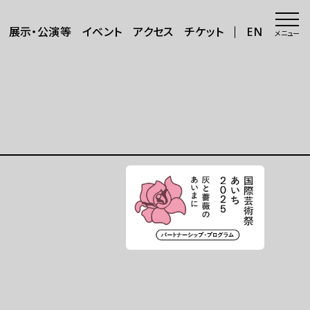
展示・公演等
イベント
アクセス
チケット
EN
メニュー
会場・アクセス
会場
年8月～11
アクセス
サポートが必要な方へ
三日三晩」
さらに楽しむ
グッズ
カフェ＆ショップ
アートで日本を巡る