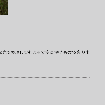
巡回展示「ポッ
。
光で表現します。まるで空に“やきもの”を創り出