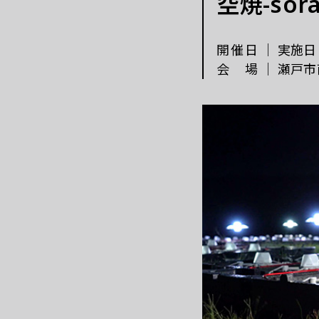
空焼-sor
これまでの「あいち」
開催日
｜
実施日
会場
｜
瀬戸市