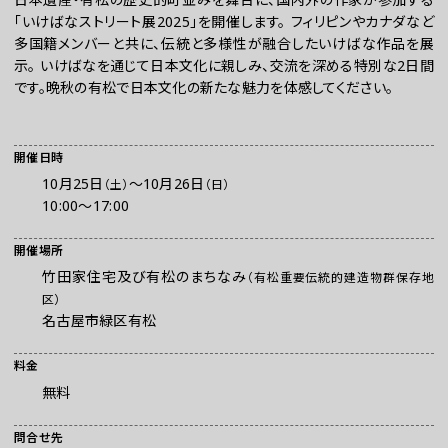
「いけばなストリート展2025」を開催します。 フィリピンやカナダなど
多国籍メンバーと共に、伝統と多様性が融合したいけばな作品を展
示。 いけばなを通じて日本文化に親しみ、交流を深める特別な2日間
です。晩秋の有松で日本文化の新たな魅力を体感してください。
開催日時
10月25日
〜
10月26日
（土）
（日）
10:00～17:00
お問い合わせ
プレスの方へ
開催場所
竹田家住宅及び有松のまちなみ
組織委員会からのお知らせ
（有松重要伝統的建造物群保存地
区）
鑑賞時のお願い
名古屋市緑区有松
ご利用にあたって
料金
無料
問合せ先