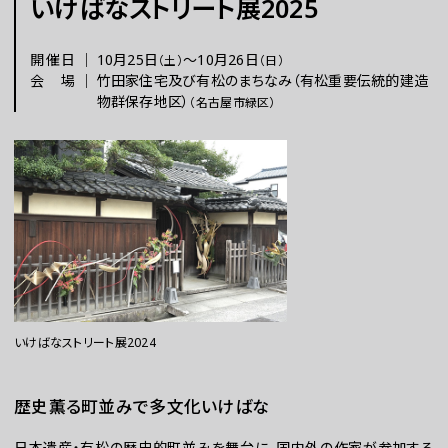
いけばなストリート展2025
チケット
開催日
｜
10月25日
〜
10月26日
（土）
（日）
会場
｜
竹田家住宅及び有松のまちなみ（有松重要伝統的建造
物群保存地区）
（名古屋市緑区）
ラーニング
さらに楽しむ
いけばなストリート展2024
WEBマガジン
歴史薫る町並みで多文化いけばな
日本遺産・有松の歴史的町並みを舞台に、国内外の作家が参加する