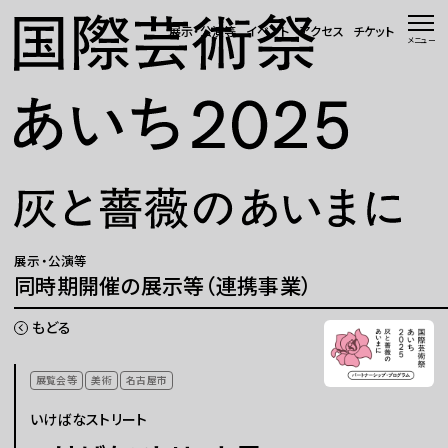
本文へ移動
展示・公演等
イベント
アクセス
チケット
メニュー
トップページ
ニュース 一覧
WEBマガジン
展示・公演等
展示・公演等
同時期開催の展示等（連携事業）
イベント
もどる
会場・アクセス
展覧会等
美術
名古屋市
いけばなストリート
国際芸術祭「あいち」とは