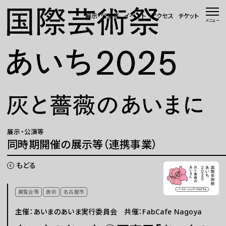
本文へ移動
展示・公演等
イベント
アクセス
チケット
メニュー
トップページ
ニュース 一覧
WEBマガジン
展示・公演等
展示・公演等
同時期開催の展示等（連携事業）
イベント
もどる
会場・アクセス
展覧会等
美術
名古屋市
主催：あいまのあいま実行委員会 共催：FabCafe Nagoya
国際芸術祭「あいち」とは