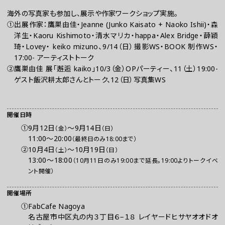
海外の写真家も参加し、展示や作家ワークショップ実施。
①出展作家：鷹巣由佳・Jeanne (Junko Kaisato + Naoko Ishii)・森
洋生・Kaoru Kishimoto・清水マリカ・happa・Alex Bridge・薛穎
琦・Lovey・ keiko mizuno、9/14（日）撮影WS・BOOK 制作WS・
17:00- アーティストトーク
②鷹巣由佳 展「邂逅 kaiko」10/3（金）OPパーティー、11（土）19:00-
ゲスト飯沢耕太郎さんとトーク、12（日）写真集WS
お問い合わせ
開催日時
プレスの方へ
①
9月12日
～
9月14日
（金）
（日）
11:00～20:00
（最終日のみ18:00まで）
組織委員会からのお知らせ
②
10月4日
～
10月19日
（土）
（日）
鑑賞時のお願い
13:00～18:00
（10月11日のみ19:00まで延長。19:00よりトークイベ
ご利用にあたって
ント開催）
開催場所
①FabCafe Nagoya
名古屋市中区丸の内３丁目６−１８ レイヤードヒサヤオオドオ