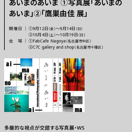
あいまのあいま ①写真展「あいまの
あいま」②「鷹巣由佳 展」
チケット
開催日
｜
①
9月12日
～
9月14日
（金）
（日）
ラーニング
②
10月4日
～
10月19日
（土）
（日）
会場
｜
①FabCafe Nagoya
（名古屋市中区）
②C7C gallery and shop
（名古屋市千種区）
さらに楽しむ
WEBマガジン
多層的な視点が交錯する写真展・WS