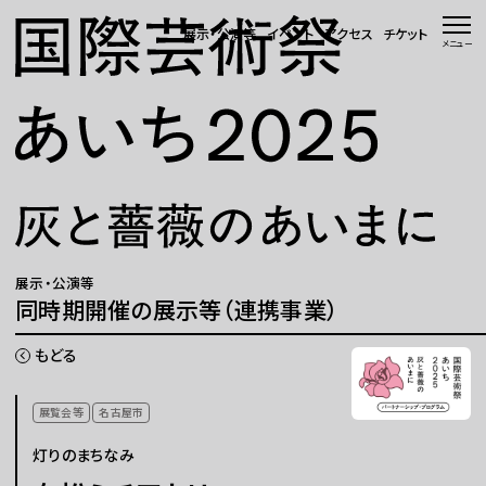
本文へ移動
展示・公演等
イベント
アクセス
チケット
メニュー
トップページ
ニュース 一覧
WEBマガジン
展示・公演等
展示・公演等
同時期開催の展示等（連携事業）
イベント
もどる
会場・アクセス
展覧会等
名古屋市
灯りのまちなみ
国際芸術祭「あいち」とは