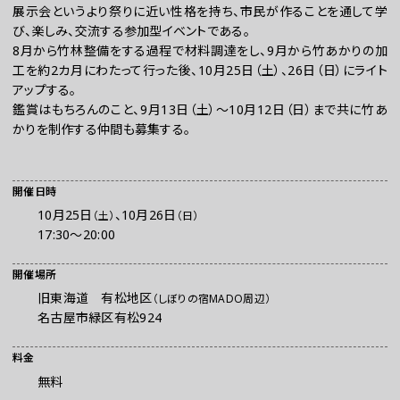
展示会というより祭りに近い性格を持ち、市民が作ることを通して学
び、楽しみ、交流する参加型イベントである。
8月から竹林整備をする過程で材料調達をし、9月から竹あかりの加
工を約2カ月にわたって行った後、10月25日（土）、26日（日）にライト
アップする。
鑑賞はもちろんのこと、9月13日（土）～10月12日（日）まで共に竹あ
かりを制作する仲間も募集する。
開催日時
お問い合わせ
10月25日
、
10月26日
（土）
（日）
プレスの方へ
17:30～20:00
組織委員会からのお知らせ
鑑賞時のお願い
開催場所
旧東海道 有松地区
（しぼりの宿MADO周辺）
ご利用にあたって
名古屋市緑区有松924
料金
無料