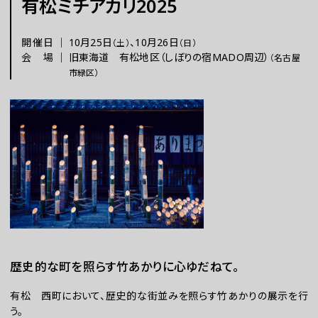
有松ミチアカリ2025
チケット
開催日
｜
10月25日
、
10月26日
（土）
（日）
会場
｜
旧東海道 有松地区（しぼりの宿MADO周辺）
（名古屋
市緑区）
ラーニング
さらに楽しむ
歴史的な町を照らす竹あかりに心ゆだねて。
WEBマガジン
有松 西町において、歴史的な街並みを照らす竹あかりの展示を行
う。