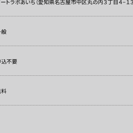
レスの方へ
組織委員会からのお知らせ
鑑賞時のお願い
アートラボあいち（
愛知県名古屋市中区丸の内３丁目４−１
一般
申込不要
無料