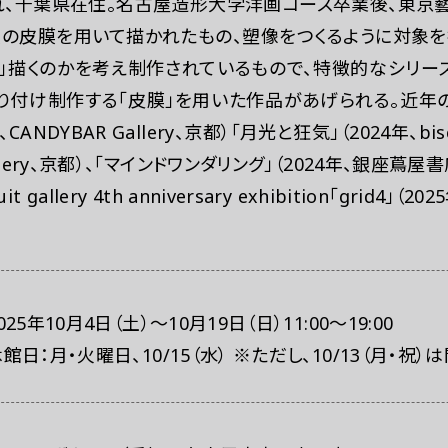
まれ、千葉県在住。名古屋造形大学洋画コース卒業後、東
具の皮膜を用いて描かれたもの、塑像をつくるように対象を
どう」描くのかを考え制作されているもので、特徴的なシリ
り付け制作する「皮膜」を用いた作品があげられる。近年
CANDYBAR Gallery、京都）「月光と狂気」（2024年、bis
allery、京都）、「マインドワンダリング」（2024年、銀座蔦
gallery 4th anniversary exhibition「grid4」（2
025年10月4日（土）〜10月19日（日）11:00～19:00
館日：月・火曜日、10/15（水） ※ただし、10/13（月・祝）