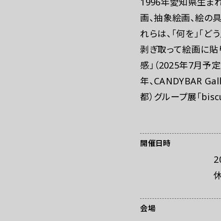
1996年愛知県生
画、抽象絵画、絵の
れらは、「何を」「
剥ぎ取って絵画に貼
WEBマガジン
感」（2025年7月予定、
年、CANDYBAR G
都）グループ展「biscuit 
開催日時
2
休
会場