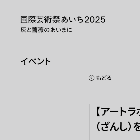
本文へ移動
トップページ
展示・
ニュース 一覧
展示・
WEBマガジン
巡回展
イベント
芸術大
同時期
もどる
国際芸術祭「あいち」とは
チケッ
【アート
開催概要
現代
（ざんし）
ご協賛
パフォ
ご寄付