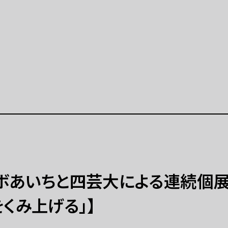
公演等
イベント
公演等 一覧
イベント 一覧
示「ポップ・アップ！」
イベントカレンダー（2025
月）
学連携プロジェクト
特別プログラム「炎を囲む
開催の展示等（連携事業）
（終了）
ト
ラーニング
ラボあいちと四芸大による連続個
美術展
ラーニングとは
をくみ上げる」】
ーミングアーツ
拠点
プログラム 一覧