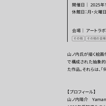
開催日｜
2025年
これまでの「あいち」
休館日：月・火曜日、
会場｜
アートラボ
その他
その他の会場
山ノ内氏が描く絵画
で構成された抽象的
た作品。それらは、「
【プロフィール】
山ノ内陽介 Yamanou