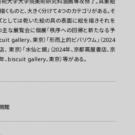
京藝術大学大学院美術研究科油画専攻修了。具象絵
描くものと、大きく分けて4つのカテゴリがある。そ
ーズとしては乾いた絵の具の表面に絵を描きそれを
の主な展覧会に個展「秩序への回帰と新たなる予
巡回展示「ポッ
cuit gallery、東京）「形而上的ビバリウム」（2024
屋書店、 東京）「水仙と鏡」（2024年、京都蔦屋書店、京
025年、biscuit gallery、東京）等がある。
は開館