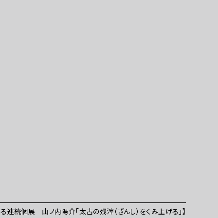
る連続個展 山ノ内陽介「太古の残滓（ざんし）をくみ上げる」】