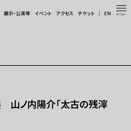
展示・公演等
イベント
アクセス
チケット
EN
メニュー
会場・アクセス
会場
年8月～11
アクセス
サポートが必要な方へ
三日三晩」
さらに楽しむ
展 山ノ内陽介「太古の残滓
グッズ
カフェ＆ショップ
アートで日本を巡る