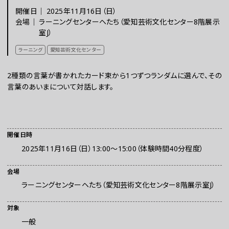
開催日｜
2025年11月16日（日）
チケット
会場｜
ラーニングセンターヘたち（愛知芸術文化センター8階展示
室J）
ラーニング
愛知芸術文化センター
ラーニング
2種類の言葉が書かれたカード束から1つずつランダムに選んで、その
言葉のあいまについて対話します。
さらに楽しむ
開催日時
2025年11月16日（日）13:00～15:00（体験時間40分程度）
会場
ラーニングセンターヘたち（愛知芸術文化センター8階展示室J）
WEBマガジン
対象
一般