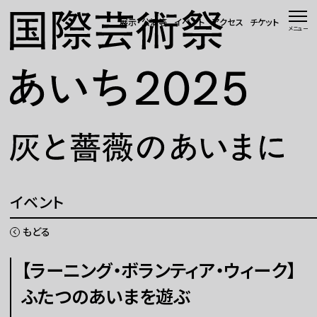
本文へ移動
展示・公演等
イベント
アクセス
チケット
メニュー
トップページ
ニュース 一覧
WEBマガジン
展示・公演等
イベント
イベント
もどる
会場・アクセス
【ラーニング・ボランティア・ウィーク】
ふたつのあいまを遊ぶ
国際芸術祭「あいち」とは