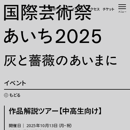
本文へ移動
展示・公演等
イベント
アクセス
チケット
メニュー
トップページ
ニュース 一覧
WEBマガジン
展示・公演等
イベント
イベント
もどる
会場・アクセス
作品解説ツアー【中高生向け】
国際芸術祭「あいち」とは
開催日｜
2025年10月13日（月・祝）