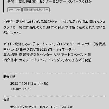
会場｜
愛知芸術文化センター B2FアートスペースX ほか
チケット
ラーニング
愛知芸術文化センター
中学生・高校生向けの作品解説ツアーです。作品の制作に関わったス
ラーニング
タッフと一緒に作品をめぐり、制作の背景や作品に込められた思いを
紹介します。
さらに楽しむ
ガイド：北澤ひろみ（「あいち2025」プロジェクト・オフィサー（現代美
術））、大野高輝（「あいち2025」コーディネーター）
集合場所：愛知芸術文化センター B2F アートスペース X 前
紹介作家：カマラ・イブラヒム・イシャグ、札本彩子など（予定）
開催日時
2025年10月13日（月・祝）
13:30〜14:30
WEBマガジン
会場
愛知芸術文化センター B2FアートスペースX ほか