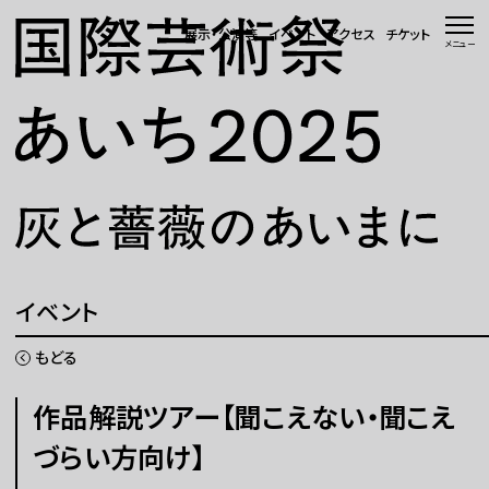
本文へ移動
展示・公演等
イベント
アクセス
チケット
メニュー
トップページ
ニュース 一覧
WEBマガジン
展示・公演等
イベント
イベント
もどる
会場・アクセス
作品解説ツアー【聞こえない・聞こえ
づらい方向け】
国際芸術祭「あいち」とは