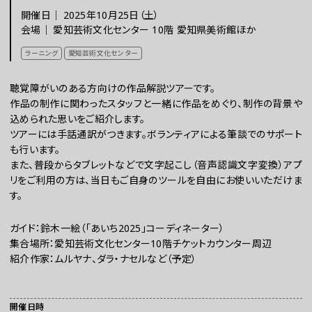
開催日｜
2025年10月25日（土）
チケット
会場｜
愛知芸術文化センター 10階 愛知県美術館ほか
ラーニング
愛知芸術文化センター
ラーニング
聴覚障がいのある方向けの作品解説ツアーです。
作品の制作に関わったスタッフと一緒に作品をめぐり、制作の背景や
込められた思いをご紹介します。
さらに楽しむ
ツアーには手話通訳がつきます。ボランティアによる筆談でのサポート
も行います。
また、普段からタブレットなどで文字起こし（音声認識文字変換）アプ
リをご利用の方は、当日もご自身のツールを自由にお使いいただけま
す。
ガイド：鈴木一絵（「あいち2025」コーディネーター）
集合場所：愛知芸術文化センター10階チケットカウンター周辺
紹介作家：ムルヤナ、ダラ・ナセルなど（予定）
WEBマガジン
開催日時