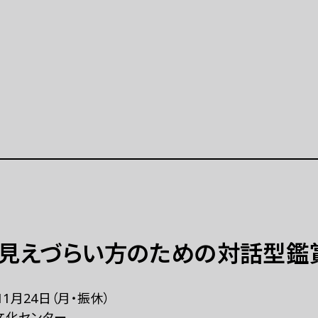
公演等
イベント
公演等 一覧
イベント 一覧
示「ポップ・アップ！」
イベントカレンダー（2025
月）
学連携プロジェクト
特別プログラム「炎を囲む
開催の展示等（連携事業）
（終了）
ト
ラーニング
・見えづらい方のための対話型鑑
美術展
ラーニングとは
ーミングアーツ
拠点
11月24日（月・振休）
プログラム 一覧
文化センター