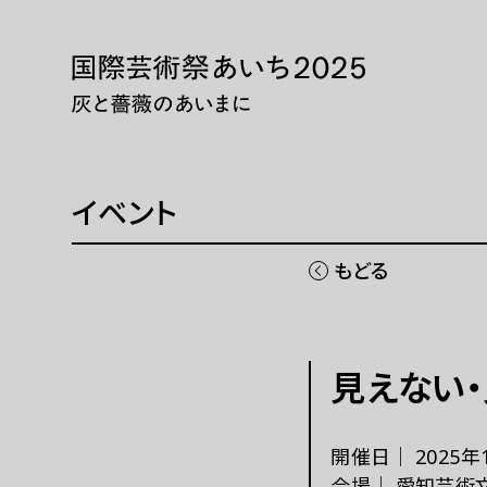
本文へ移動
トップページ
展示・
ニュース 一覧
展示・
WEBマガジン
巡回展
イベント
芸術大
同時期
もどる
国際芸術祭「あいち」とは
チケッ
見えない
開催概要
現代
ご協賛
パフォ
開催日｜
2025年
ご寄付
会場｜
愛知芸術