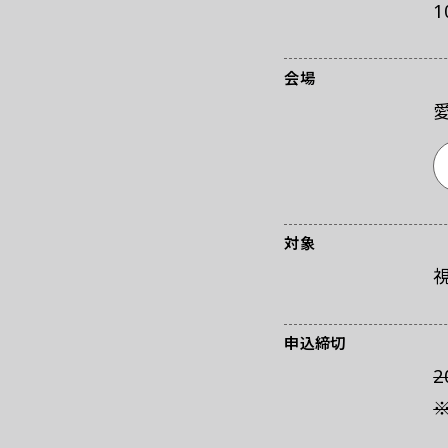
1
会場
WEBマガジン
対象
申込締切
2