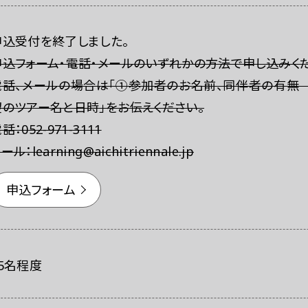
レスの方へ
組織委員会からのお知らせ
鑑賞時のお願い
申込受付を終了しました。
申込フォーム・電話・メールのいずれかの方法で申し込みくだ
電話、メールの場合は「①参加者のお名前、同伴者の有無
望のツアー名と日時」をお伝えください。
話：052-971-3111
ール：learning@aichitriennale.jp
申込フォーム
15名程度