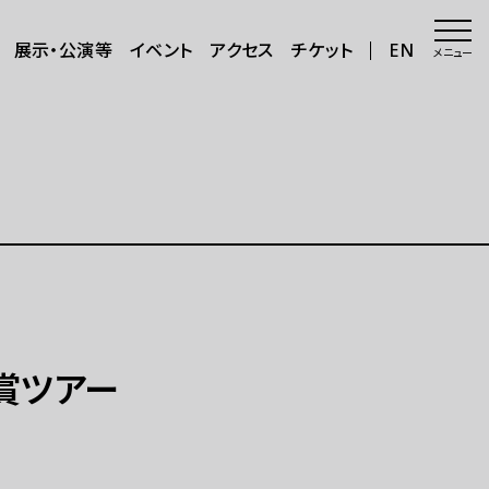
展示・公演等
イベント
アクセス
チケット
EN
メニュー
会場・アクセス
会場
年8月～11
アクセス
サポートが必要な方へ
三日三晩」
さらに楽しむ
賞ツアー
グッズ
カフェ＆ショップ
アートで日本を巡る