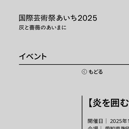
本文へ移動
トップページ
展示・
ニュース 一覧
展示・
WEBマガジン
巡回展
イベント
芸術大
同時期
もどる
国際芸術祭「あいち」とは
チケッ
【炎を囲む
開催概要
現代
ご協賛
パフォ
開催日｜
2025年
ご寄付
会場｜
愛知県陶磁