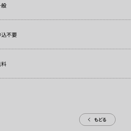
一般
申込不要
無料
もどる