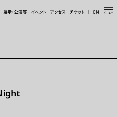
展示・公演等
イベント
アクセス
チケット
EN
メニュー
会場・アクセス
会場
年8月～11
アクセス
サポートが必要な方へ
三日三晩」
さらに楽しむ
ght
グッズ
カフェ＆ショップ
アートで日本を巡る