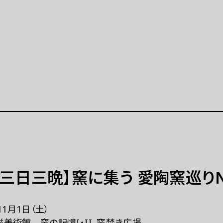
公演等
イベント
公演等 一覧
イベント 一覧
示「ポップ・アップ！」
イベントカレンダー（2025
月）
学連携プロジェクト
特別プログラム「炎を囲む
開催の展示等（連携事業）
（終了）
ト
ラーニング
三日三晩】窯に集う 愛陶窯巡りNi
美術展
ラーニングとは
ーミングアーツ
拠点
11月1日（土）
プログラム 一覧
美術館 窯の記憶I・II、窯焚き広場