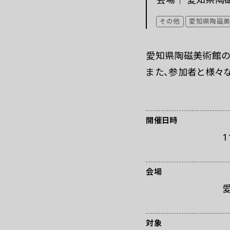
これまでの「あいち」
その他
愛知県陶磁
愛知県陶磁美術館の
また、参加者と様々
開催日時
1
会場
対象