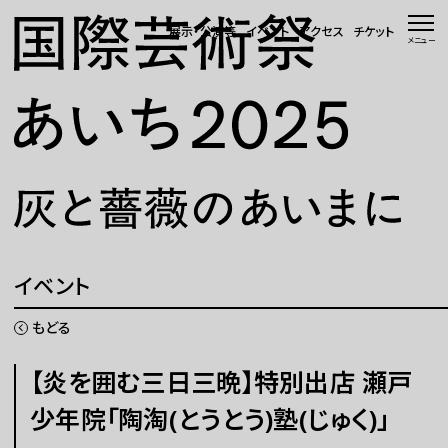
本文へ移動
展示・公演等
イベント
アクセス
チケット
メニュー
トップページ
ニュース 一覧
WEBマガジン
展示・公演等
イベント
イベント
もどる
会場・アクセス
【炎を囲む三日三晩】特別出店 瀬戸
少年院「陶淘(とうとう)塾(じゅく)」
国際芸術祭「あいち」とは