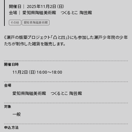
開催日｜
2025年11月2日（日）
チケット
会場｜
愛知県陶磁美術館 つくるとこ 陶芸館
その他
愛知県陶磁美術館
ラーニング
《瀬戸の版築プロジェクト「凸と凹」》にも参加した瀬戸少年院の少年
たちが制作した雑貨を販売します。
さらに楽しむ
開催日時
11月2日（日）16:00～18:00
会場
愛知県陶磁美術館 つくるとこ 陶芸館
対象
一般
WEBマガジン
申込方法