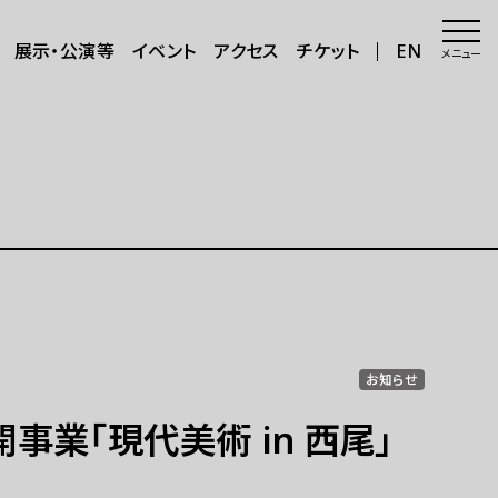
展示・公演等
イベント
アクセス
チケット
EN
メニュー
会場・アクセス
会場
年8月～11
アクセス
サポートが必要な方へ
三日三晩」
さらに楽しむ
お知らせ
グッズ
事業「現代美術 in 西尾」
カフェ＆ショップ
アートで日本を巡る