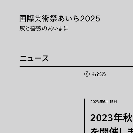
本文へ移動
トップページ
展示・
ニュース 一覧
展示・
WEBマガジン
巡回展
ニュース
芸術大
同時期
もどる
国際芸術祭「あいち」とは
チケッ
2023年6月15日
開催概要
現代
2023年
ご協賛
パフォ
を開催し
ご寄付