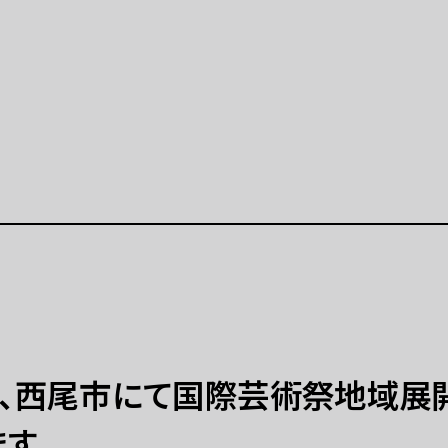
公演等
イベント
公演等 一覧
イベント 一覧
示「ポップ・アップ！」
イベントカレンダー（2025
月）
学連携プロジェクト
特別プログラム「炎を囲む
開催の展示等（連携事業）
（終了）
ト
ラーニング
美術展
ラーニングとは
秋、西尾市にて国際芸術祭地域展開
ーミングアーツ
拠点
ます
プログラム 一覧