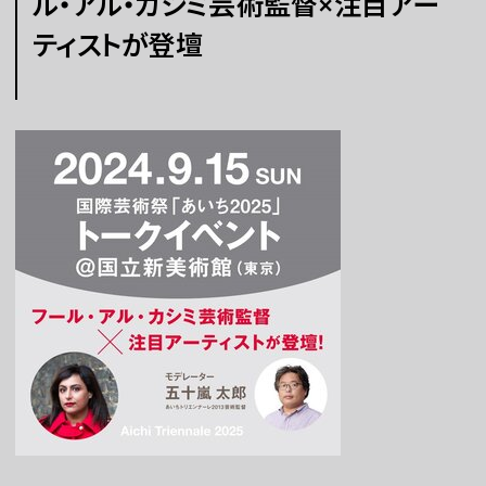
ル・アル・カシミ芸術監督×注目アー
ティストが登壇
チケット
ラーニング
さらに楽しむ
WEBマガジン