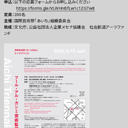
申込：
以下の応募フォームからお申し込みください
https://forms.gle/VLWHnBfLw1c1ZGTw8
定員：
200名
主催：
国際芸術祭「あいち」組織委員会
助成：
文化庁、公益社団法人企業メセナ協議会 社会創造アーツファ
ンド