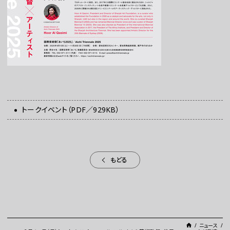
トークイベント（PDF／929KB）
もどる
ニュース