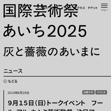
本文へ移動
展示・公演等
イベント
アクセス
チケット
メニュー
トップページ
ニュース 一覧
WEBマガジン
展示・公演等
ニュース
イベント
もどる
会場・アクセス
2024年8月29日
お知らせ
イベント
９月１５日（日）トークイベント フー
国際芸術祭「あいち」とは