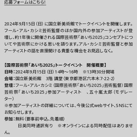
応募フォームはこちら！
2024年9月15日（日）に国立新美術館でトークイベントを開催します。
フール・アル・カシミ芸術監督のほか国内外の参加アーティストが登
壇し、約1年後に開催される国際芸術祭「あいち2025」コンセプトにつ
いてや芸術祭にかける思いを語ります。アル・カシミ芸術監督と参加
アーティストの話を直接聞ける貴重な機会をお見逃しなく。
【国際芸術祭「あいち2025」トークイベント 開催概要】
お問い合わせ
日時：
2024年9月15日（日）14時～16時 ※13時30分開場
プレスの方へ
会場：
国立新美術館 3階 講堂（東京都港区六本木7-22-2）
登壇：
フール・アル・カシミ（国際芸術祭「あいち2025」芸術監督）国際
組織委員会からのお知らせ
芸術祭「あいち2025」参加アーティスト 、五十嵐太郎（モデレー
鑑賞時のお願い
ター）
ご利用にあたって
※参加アーティストの詳細については、今後公式webサイト、SNSにて
お知らせします。
参加：
無料（要事前申込、先着順）
日英同時通訳有り ※オンラインによる同時配信はありませ
ん。