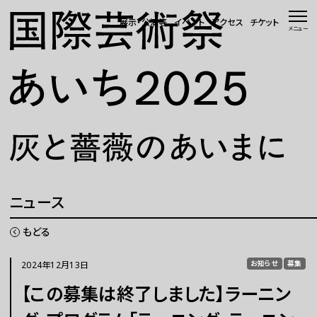
本文へ移動
展示・公演等
イベント
アクセス
チケット
メニュー
トップページ
ニュース 一覧
WEBマガジン
展示・公演等
ニュース
イベント
もどる
会場・アクセス
2024年12月13日
お知らせ
募集
【この募集は終了しました】ラーニン
国際芸術祭「あいち」とは