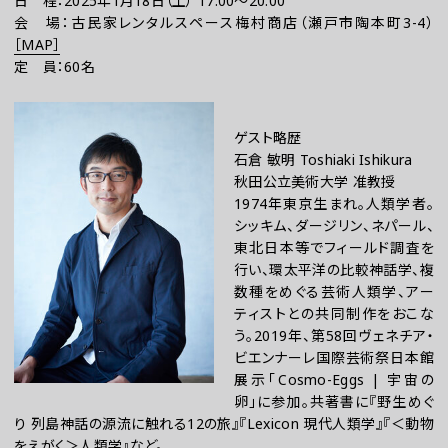
日 程：2025年1月18日（土） 17:00～20:00
会 場：古民家レンタルスペース梅村商店（瀬戸市陶本町3-4）
［
MAP
］
定 員：60名
ゲスト略歴
石倉 敏明
Toshiaki Ishikura
秋田公立美術大学 准教授
1974年東京生まれ。人類学者。
シッキム、ダージリン、ネパール、
東北日本等でフィールド調査を
行い、環太平洋の比較神話学、複
数種をめぐる芸術人類学、アー
ティストとの共同制作をおこな
う。2019年、第58回ヴェネチア・
ビエンナーレ国際芸術祭日本館
展示「Cosmo-Eggs | 宇宙の
卵」に参加。共著書に『野生めぐ
り 列島神話の源流に触れる12の旅』『Lexicon 現代人類学』『＜動物
をえがく＞人類学』など。