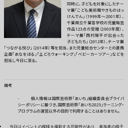
同時に、子どもを対象にしたテー
マ展「こども美術館やきものはっ
けんでん」（1999年～2001年）、
千葉県立千葉盲学校の児童陶芸
作品123点の受贈（2003年度）、
テーマ展「西村陽平が出会った
子どもたち」（2012年）、テーマ展
「つながる悦び」（2014年）等を担当、また児童総合センターとの連携
企画「あなをほる」「土どろウォーキング」「ベビーカーツアー」などを
担当し今日に至る。
備考
-
個人情報は国際芸術祭「あいち」組織委員会プライバ
シーポリシーに基づき、国際芸術祭「あいち
2025
」ラーニング・
プログラムの運営以外の目的で利用することはありません。
当日はイベントの模様を撮影する可能性があり、参加者の様子