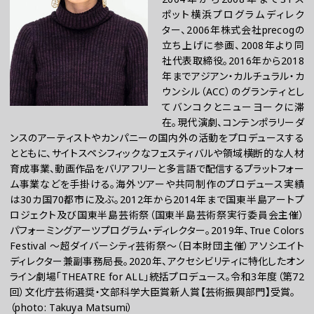
ポット横浜プログラムディレク
ター、2006年株式会社precogの
立ち上げに参画、2008年より同
社代表取締役。2016年から2018
年までアジアン・カルチュラル・カ
ウンシル（ACC）のグランティとし
てバンコクとニューヨークに滞
在。現代演劇、コンテンポラリーダ
ンスのアーティストやカンパニーの国内外の活動をプロデュースする
とともに、サイトスペシフィックなフェスティバルや領域横断的な人材
育成事業、動画作品をバリアフリーと多言語で配信するプラットフォー
ム事業などを手掛ける。海外ツアーや共同制作のプロデュース実績
は30カ国70都市に及ぶ。2012年から2014年まで国東半島アートプ
ロジェクト及び国東半島芸術祭（国東半島芸術祭実行委員会主催）
パフォーミングアーツプログラム・ディレクター。2019年、True Colors
Festival ～超ダイバーシティ芸術祭～（日本財団主催）アソシエイト
ディレクター兼副事務局長。2020年、アクセシビリティに特化したオン
ライン劇場「THEATRE for ALL」統括プロデュース。令和3年度（第72
回）文化庁芸術選奨・文部科学大臣賞新人賞【芸術振興部門】受賞。
（
photo: Takuya Matsumi）