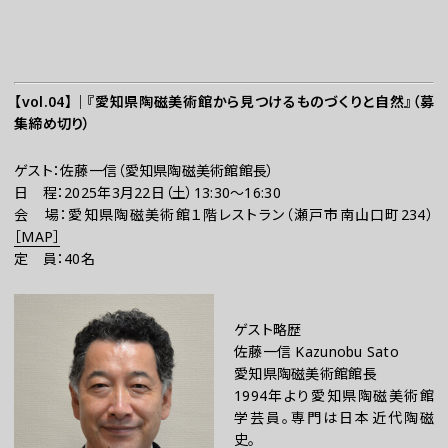
【vol.04】｜『愛知県陶磁美術館から見つけるものづくりと自然』（募
集締め切り）
ゲスト：佐藤一信（愛知県陶磁美術館館長）
日 程：2025年3月22日（土）13:30～16:30
会 場：愛知県陶磁美術館１階レストラン（瀬戸市南山口町234）
［
MAP
］
定 員：40名
ゲスト略歴
佐藤一信 Kazunobu Sato
愛知県陶磁美術館館長
1994年より愛知県陶磁美術館
学芸員。専門は日本近代陶磁
史。