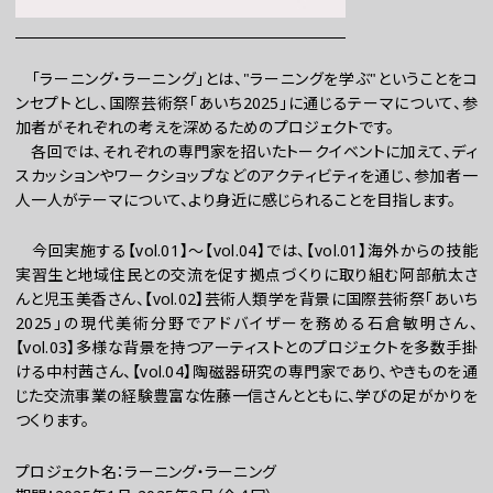
「ラーニング・ラーニング」とは、"ラーニングを学ぶ"ということをコ
ンセプトとし、国際芸術祭「あいち2025」に通じるテーマについて、参
加者がそれぞれの考えを深めるためのプロジェクトです。
各回では、それぞれの専門家を招いたトークイベントに加えて、ディ
スカッションやワークショップなどのアクティビティを通じ、参加者一
人一人がテーマについて、より身近に感じられることを目指します。
お問い合わせ
今回実施する【vol.01】～【vol.04】では、【vol.01】海外からの技能
プレスの方へ
実習生と地域住民との交流を促す拠点づくりに取り組む阿部航太さ
んと児玉美香さん、【vol.02】芸術人類学を背景に国際芸術祭「あいち
組織委員会からのお知らせ
2025」の現代美術分野でアドバイザーを務める石倉敏明さん、
鑑賞時のお願い
【vol.03】多様な背景を持つアーティストとのプロジェクトを多数手掛
ける中村茜さん、【vol.04】陶磁器研究の専門家であり、やきものを通
ご利用にあたって
じた交流事業の経験豊富な佐藤一信さんとともに、学びの足がかりを
つくります。
プロジェクト名：ラーニング・ラーニング