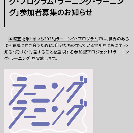
グ・プログラム「ラーニング・ラーニン
グ」参加者募集のお知らせ
チケット
ラーニング
国際芸術祭「あいち
2025
」ラーニング・プログラム
では、世界のあら
ゆる表現と向き合うために、自分たちの立っている場所をともに学ぶ・
さらに楽しむ
知る・気づく・対話することを重視する参加型プロジェクト「ラーニン
グ・ラーニング」を実施します。
WEBマガジン