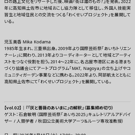
ロの路上文化をリサーチした後、映画『街は誰のもの？』を発表。2022
年に高知県土佐市に地域おこし協力隊として移住し、外国人技能実
習生と地域住民との交流をつくる「わくせいプロジェクト」を展開して
いる。
児玉美香 Mika Kodama
1985年生まれ、三重県出身。2009年より国際芸術祭「あいちトリエン
ナーレ」に関わり、2013年よりコーディネーターとして地域とアーティ
ストをつなぐ役割を担う。2014〜22年に、名古屋市港区にある港まち
づくり協議会にてアートプログラム「MAT, Nagoya」の立ち上げやコ
ミュニティガーデン事業などに携わる。2022年より、阿部航太とともに
高知県土佐市にて「わくせいプロジェクト」を展開している。
【vol.02】｜『「灰と薔薇のあいまに」の解釈』（募集締め切り）
ゲスト：石倉敏明（国際芸術祭「あいち2025」キュレトリアルアドバイ
ザー / 人類学者 / 秋田公立美術大学アーツ&ルーツ専攻准教授）