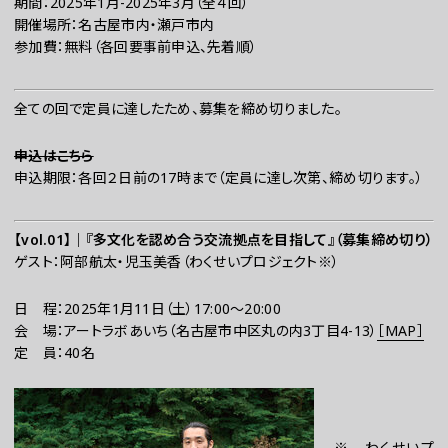
期間：2025年1月-2025年3月（全４回）
開催場所：名古屋市内・瀬戸市内
参加費：無料（各回要事前申込、先着順）
全ての回で定員に達したため、募集を締め切りました。
申込はこちら
申込期限：各回２日前の17時まで（定員に達し次第、締め切ります。）
【vol.01】｜『多文化を認め合う交流拠点を目指して』（募集締め切り）
ゲスト：阿部航太・児玉美香（わくせいプロジェクト※）
日 程：2025年1月11日（土）17:00～20:00
会 場：アートラボあいち（名古屋市中区丸の内3丁目4-13）
［
MAP
］
定 員：40名
※ わくせいプ