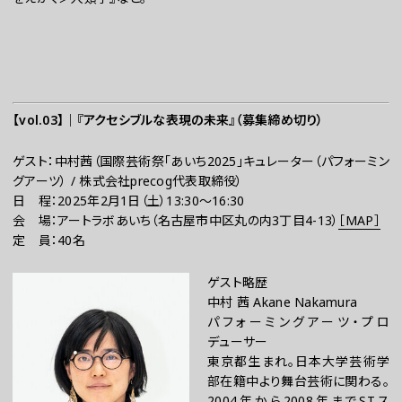
【vol.03】｜『アクセシブルな表現の未来』（募集締め切り）
ゲスト：中村茜（国際芸術祭「あいち2025」キュレーター（パフォーミン
グアーツ） / 株式会社precog代表取締役）
日 程：2025年2月1日（土）13:30～16:30
会 場：アートラボあいち（名古屋市中区丸の内3丁目4-13）
［
MAP
］
定 員：40名
ゲスト略歴
中村 茜 Akane Nakamura
パフォーミングアーツ・プロ
デューサー
東京都生まれ。日本大学芸術学
部在籍中より舞台芸術に関わる。
2004年から2008年までSTス