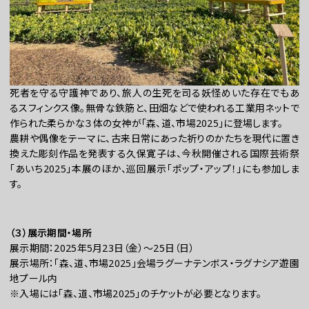
死者を守る守護神であり、旅人の生死を司る妖怪めいた存在でもあ
るスフィンクス像。無骨な鉄筋と、田畑などで使われる工業用ネットで
作られた柔らかな３体の女神が「森、道、市場2025」に登場します。
農耕や偶像をテーマに、古来日常にあった祈りのかたちを現代に置き
換えた彫刻作品を発表する久保寛子は、今秋開催される国際芸術祭
「あいち2025」本展のほか、巡回展示「ポップ・アップ！」にも参加しま
す。
（３）展示期間・場所
展示期間：2025年5月23日（金）～25日（日）
展示場所：「森、道、市場2025」会場ラグーナテンボス・ラグナシア遊園
地プール内
※入場には「森、道、市場2025」のチケットが必要となります。