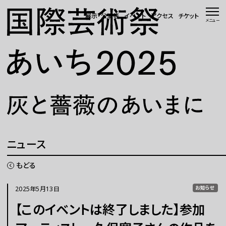
本文へ移動
展示・公演等
イベント
アクセス
チケット
メニュー
トップページ
ニュース 一覧
WEBマガジン
展示・公演等
ニュース
イベント
もどる
会場・アクセス
2025年5月13日
お知らせ
【このイベントは終了しました】参加
国際芸術祭「あいち」とは