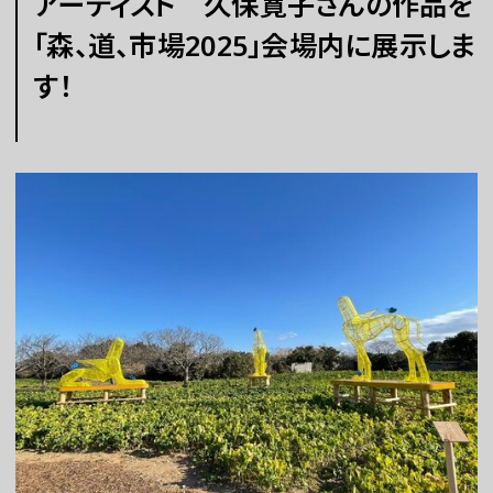
アーティスト 久保寛子さんの作品を
「森、道、市場2025」会場内に展示しま
チケット
す！
ラーニング
さらに楽しむ
WEBマガジン