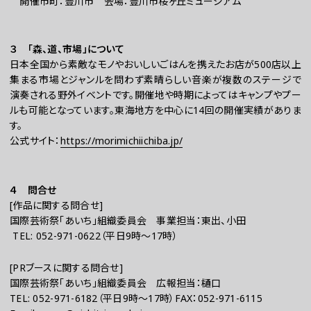
開催市町：豊川市 会場：豊川市桜ヶ丘ミュージアム
３ 「森、道、市場」について
日本全国から素敵なモノやおいしいごはんを携えたお店が500店以上
集まる市場とジャンルを問わず素晴らしい音楽が複数のステージで
演奏される野外イベントです。開催地や時期によってはキャンプやプー
ルも可能となっています。東海地方を中心に14回の開催実績がありま
す。
公式サイト：
https://morimichiichiba.jp/
４ 問合せ
[作品に関する問合せ]
国際芸術祭「あいち」組織委員会 事業担当：東出、小田
TEL: 052-971-0622（平日9時～17時）
[PRブースに関する問合せ]
国際芸術祭「あいち」組織委員会 広報担当：樋口
TEL: 052-971-6182（平日9時～17時）FAX：052-971-6115