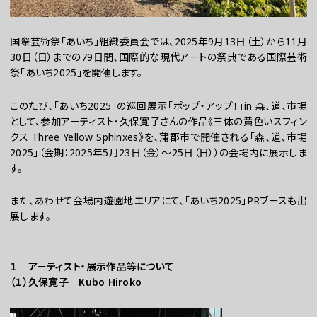
国際芸術祭「あいち」組織委員会では、2025年9月13日（土）から11月
30日（日）までの79日間、国際的な現代アートの祭典である国際芸術
祭「あいち2025」を開催します。
このたび、「あいち2025」の巡回展示「ポップ・アップ！」in 森、道、市場
として、参加アーティスト・久保寛子さんの作品《三体の黄色いスフィン
クス Three Yellow Sphinxes》を、蒲郡市で開催される「森、道、市場
2025」（会期：2025年5月23日（金）～25日（日））の会場内に展示しま
お問い合わせ
す。
プレスの方へ
組織委員会からのお知らせ
また、あわせて会場内遊園地エリアにて、「あいち2025」PRブースも出
展します。
鑑賞時のお願い
ご利用にあたって
１ アーティスト・展示作品等について
（１）久保寛子 Kubo Hiroko