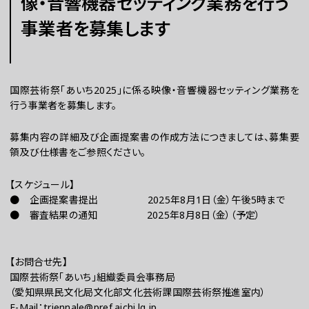
像・音響機器セッティング業務を行う
事業者を募集します
チケット
ラーニング
国際芸術祭「あいち2025」に係る映像・音響機器セッティング業務を
行う事業者を募集します。
さらに楽しむ
募集内容の詳細及び企画提案書の作成方法につきましては、募集要
領及び仕様書をご参照ください。
【スケジュール】
● 企画提案書提出 2025年8月1日（金）午後5時まで
● 審査結果の通知 2025年8月8日（金）（予定）
【お問合せ先】
国際芸術祭「あいち」組織委員会事務局
WEBマガジン
（愛知県県民文化局文化部文化芸術課国際芸術祭推進室内）
E-Mail：triennale@pref.aichi.lg.jp