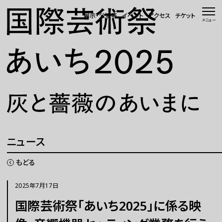
本文へ移動
展示・公演等
イベント
アクセス
チケット
メニュー
トップページ
ニュース 一覧
WEBマガジン
展示・公演等
ニュース
イベント
もどる
会場・アクセス
2025年7月17日
国際芸術祭「あいち2025」に係る映
国際芸術祭「あいち」とは