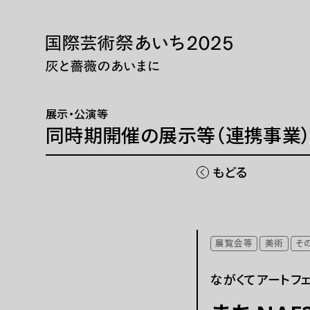
本文へ移動
トップページ
展示・
ニュース 一覧
展示・
展示・公演等
WEBマガジン
巡回展
同時期開催の展示等（連携事業
芸術大
同時期
もどる
国際芸術祭「あいち」とは
チケッ
展覧会等
美術
そ
開催概要
現代
ながくてアートフ
ご協賛
パフォ
ご寄付