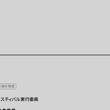
公演等
イベント
公演等 一覧
イベント 一覧
示「ポップ・アップ！」
イベントカレンダー（2025
）
月）
学連携プロジェクト
特別プログラム「炎を囲む
開催の展示等（連携事業）
（終了）
ト
ラーニング
の他の地域
美術展
ラーニングとは
ェスティバル実行委員
ーミングアーツ
拠点
プログラム 一覧