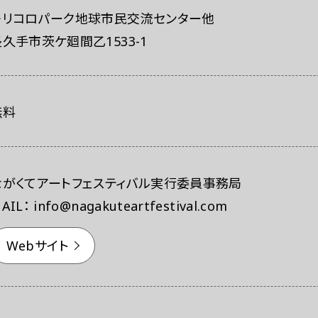
モリコロパーク地球市民交流センター他
⾧久手市茨ケ廻間乙1533-1
無料
ながくてアートフェスティバル実行委員事務局
AIL： info@nagakuteartfestival.com
Webサイト