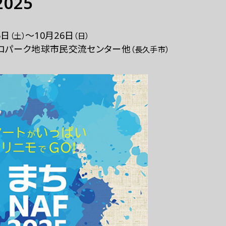
2025
5日
～
10月26日
（土）
（日）
ロパーク地球市民交流センター他
（⾧久手市）