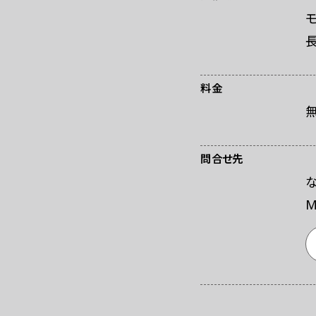
料金
問合せ先
M