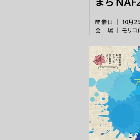
まち NAF
これまでの「あいち」
開催日
｜
10月2
会場
｜
モリコ