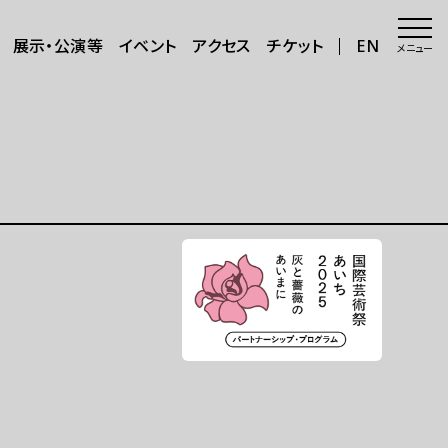
展示・公演等
イベント
アクセス
チケット
EN
メニュー
会場・アクセス
会場
年8月～11
アクセス
サポートが必要な方へ
三日三晩」
さらに楽しむ
グッズ
カフェ＆ショップ
アートで日本を巡る