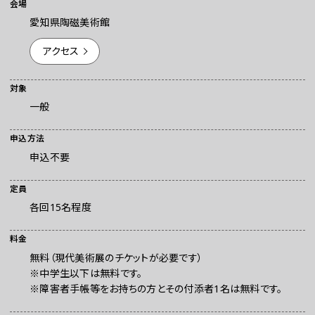
会場
愛知県陶磁美術館
アクセス
対象
一般
申込方法
お問い合わせ
申込不要
プレスの方へ
定員
組織委員会からのお知らせ
各回15名程度
鑑賞時のお願い
ご利用にあたって
料金
無料（現代美術展のチケットが必要です）
※中学生以下は無料です。
※障害者手帳等をお持ちの方とその付添者1名は無料です。