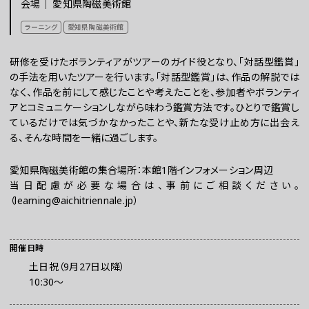
会場｜
愛知県陶磁美術館
チケット
ラーニング
愛知県陶磁美術館
研修を受けたボランティアがツアーのガイド役となり、「対話型鑑賞」
ラーニング
の手法を用いたツアーを行います。「対話型鑑賞」は、作品の解説では
なく、作品を前にして感じたことや考えたことを、参加者やボランティ
アとコミュニケーションしながら味わう鑑賞方法です。ひとりで鑑賞し
さらに楽しむ
ているだけでは気づかなかったことや、新たな受け止め方に出会え
る、そんな時間を一緒に過ごします。
愛知県陶磁美術館の集合場所：本館1階インフォメーション周辺
当日配慮が必要な場合は、事前にご相談ください。
（learning@aichitriennale.jp）
開催日時
土日祝（9月27日以降）
WEBマガジン
10:30〜