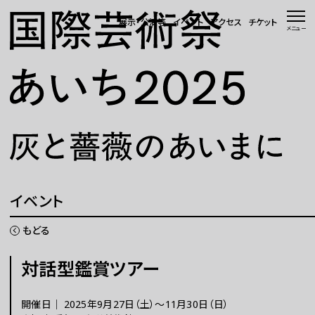
本文へ移動
展示・公演等
イベント
アクセス
チケット
メニュー
トップページ
ニュース 一覧
WEBマガジン
展示・公演等
イベント
イベント
もどる
会場・アクセス
対話型鑑賞ツアー
国際芸術祭「あいち」とは
開催日｜
2025年9月27日（土）～11月30日（日）