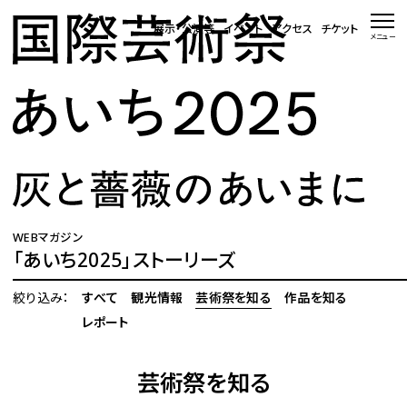
本文へ移動
展示・公演等
イベント
アクセス
チケット
メニュー
トップページ
ニュース 一覧
WEBマガジン
展示・公演等
WEBマガジン
「あいち2025」ストーリーズ
イベント
絞り込み：
すべて
観光情報
芸術祭を知る
作品を知る
会場・アクセス
レポート
芸術祭を知る
国際芸術祭「あいち」とは