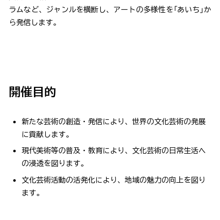
ラムなど、ジャンルを横断し、アートの多様性を「あいち」か
あいちトリエンナーレ2010
ら発信します。
組織委員会からのお知らせ
ご寄付
開催目的
プレス
新たな芸術の創造・発信により、世界の文化芸術の発展
プレスリリース一覧
に貢献します。
取材申込フォーム
現代美術等の普及・教育により、文化芸術の日常生活へ
の浸透を図ります。
ご利用にあたって
文化芸術活動の活発化により、地域の魅力の向上を図り
ます。
お問い合わせ