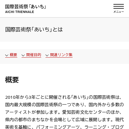
本文へ移動
メニュー
English Site
国際芸術祭「あいち」とは
ニュース
概要
開催目的
関連リンク集
国際芸術祭「あいち」とは
アーカイブ
概要
あいち2025
あいち2022
2010年から3年ごとに開催される「あいち」の国際芸術祭は、
国内最大規模の国際芸術祭の一つであり、国内外から多数の
あいちトリエンナーレ2019
アーティストが参加します。愛知芸術文化センターのほか、
あいちトリエンナーレ2016
県内の都市のまちなかを会場として広域に展開します。現代
あいちトリエンナーレ2013
美術を基軸に、パフォーミングアーツ、ラーニング・プログ