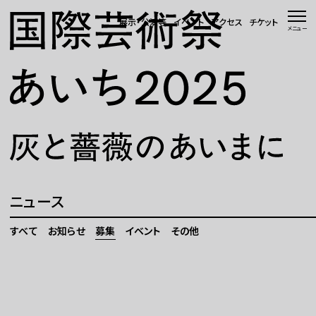
本文へ移動
展示・公演等
イベント
アクセス
チケット
メニュー
トップページ
ニュース 一覧
WEBマガジン
展示・公演等
ニュース
イベント
すべて
お知らせ
募集
イベント
その他
会場・アクセス
国際芸術祭「あいち」とは