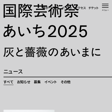
本文へ移動
展示・公演等
イベント
アクセス
チケット
メニュー
トップページ
ニュース 一覧
WEBマガジン
展示・公演等
ニュース
イベント
すべて
お知らせ
募集
イベント
その他
会場・アクセス
国際芸術祭「あいち」とは