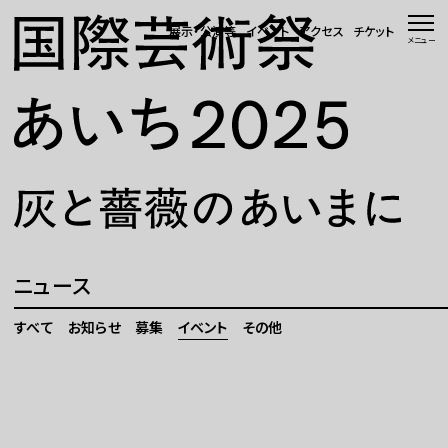
本文へ移動
展示・公演等
イベント
アクセス
チケット
メニュー
トップページ
ニュース 一覧
WEBマガジン
展示・公演等
ニュース
イベント
すべて
お知らせ
募集
イベント
その他
会場・アクセス
国際芸術祭「あいち」とは