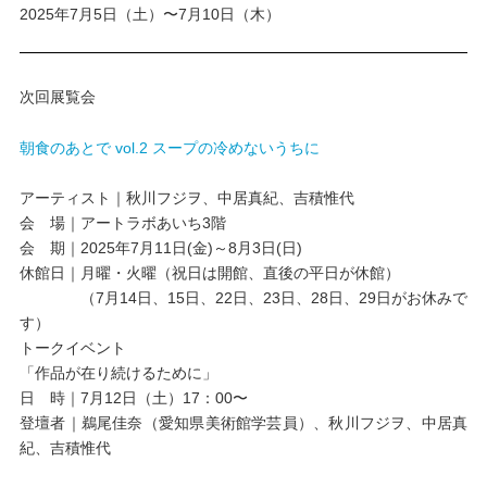
2025年7月5日（土）〜7月10日（木）
次回展覧会
朝食のあとで vol.2 スープの冷めないうちに
アーティスト｜秋川フジヲ、中居真紀、吉積惟代
会 場｜アートラボあいち3階
会 期｜2025年7月11日(金)～8月3日(日)
休館日｜月曜・火曜（祝日は開館、直後の平日が休館）
（7月14日、15日、22日、23日、28日、29日がお休みで
す）
トークイベント
「作品が在り続けるために」
日 時｜7月12日（土）17：00〜
登壇者｜鵜尾佳奈（愛知県美術館学芸員）、秋川フジヲ、中居真
紀、吉積惟代