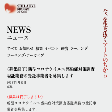
ホーム
国際芸術祭「あいち2022」企画概要
開催概要
コンセプト
企画体制
NEWS
協賛
ニュース
ニュース
イベント
すべて
お知らせ
募集
イベント
連携
ラーニング
アーティスト
ラーニング・アーカイブ
ラーニング
連携事業
（募集終了）新型コロナウイルス感染症対策調査
ポップ・アップ！
円頓寺連携
芸術大学連携
委託業務の受託事業者を募集します
舞台芸術公募
連携企画
パートナーシップ
2021年4月12日
ラーニング・アーカイブ
募集
主な会場
（募集は終了しました）
アクセス
新型コロナウイルス感染症対策調査委託業務の受託事
連携ホテル
ご来場のみなさまへ
業者を募集します
。
チケット情報