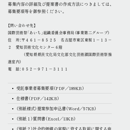
募集内容の詳細及び提案書の作成方法につきましては、
現代美術展
パフォーミングアーツ
募集要項等を御参照ください
。
ご寄付
プレス
【問い合わせ先】
取材申込み
画像貸し出し
プレスリリース
国際芸術祭「あいち」組織委員会事務局（事業第二グループ）
住 所：〒４６１－８５２５ 名古屋市東区東桜１－１３－
２ 愛知芸術文化センター６階
（愛知県県民文化局文化部文化芸術課国際芸術祭推
進室内）
電 話：０５２－９７１－３１１１
受託事業者募集要項（PDF／189KB）
仕様書（PDF／142KB）
（別紙様式）提案参加申込書（Word／57KB）
（別紙１）質問書（Excel／13KB）
（別紙２）社会的価値の実現に資する取組に関する申