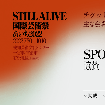
チケッ
主な会
SP
協賛
助成