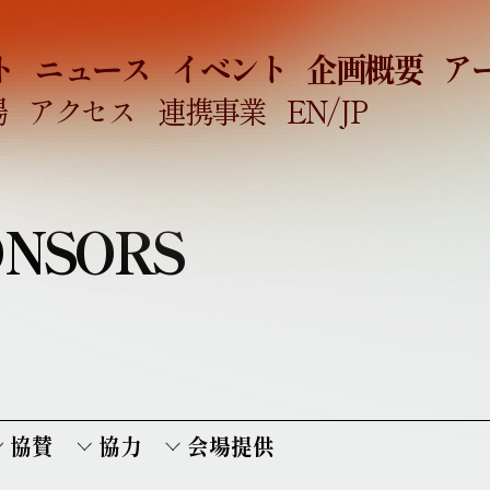
ト
ニュース
イベント
企画概要
ア
場
アクセス
連携事業
EN
/JP
ONSORS
協賛
協力
会場提供