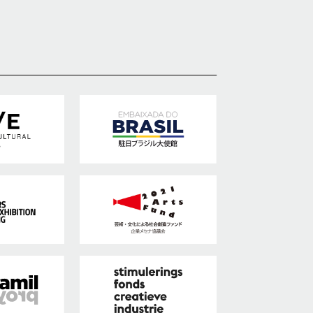
ポップ・アップ！
円頓寺連携
芸術大学連携
舞台芸術公募
連携企画
パートナーシップ
ラーニング・アーカイブ
主な会場
アクセス
連携ホテル
ご来場のみなさまへ
チケット情報
現代美術展
パフォーミングアーツ
ご寄付
プレス
取材申込み
画像貸し出し
プレスリリース