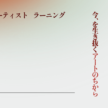
ーティスト
ラーニング
ホーム
国際芸術祭「あいち2022」企画概要
開催概要
コンセプト
企画体制
協賛
ニュース
イベント
アーティスト
ラーニング
連携事業