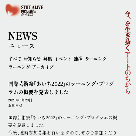
ホーム
国際芸術祭「あいち2022」企画概要
開催概要
コンセプト
企画体制
NEWS
協賛
ニュース
ニュース
イベント
すべて
お知らせ
募集
イベント
連携
ラーニング
アーティスト
ラーニング・アーカイブ
ラーニング
連携事業
国際芸術祭「あいち2022」のラーニング・プログ
ポップ・アップ！
円頓寺連携
芸術大学連携
ラムの概要を発表しました
舞台芸術公募
連携企画
パートナーシップ
2021年8月23日
ラーニング・アーカイブ
お知らせ
主な会場
国際芸術祭「あいち2022」のラーニング・プログラムの概
アクセス
要を発表しました
。
連携ホテル
ご来場のみなさまへ
今後、随時参加募集を行いますので、ぜひご参加くださ
チケット情報