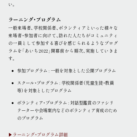
い
。
現代美術展
パフォーミングアーツ
ご寄付
ラーニング・プログラム
プレス
一般来場者、学校関係者、ボランティアといった様々な
取材申込み
画像貸し出し
プレスリリース
来場者・参加者に向けて、訪れた人たちがコミュニティ
の一員として参加する喜びを感じられるようなプログ
ラムを「あいち2022」開幕前から順次、実施していきま
す
。
参加プログラム : 一般を対象とした公開プログラム
スクール・プログラム : 学校関係者（児童生徒・教員
等）を対象としたプログラム
ボランティア・プログラム : 対話型鑑賞のファシリ
テーターや会場案内などのボランティア育成のため
のプログラム
▶ラーニング・プログラム詳細