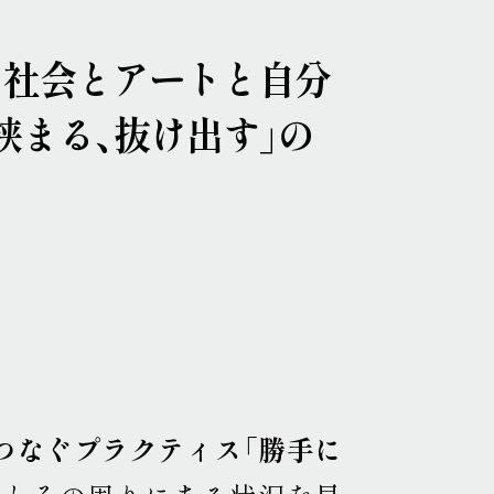
ポップ・アップ！
円頓寺連携
芸術大学連携
舞台芸術公募
連携企画
パートナーシップ
 社会とアートと自分
ラーニング・アーカイブ
挟まる、抜け出す」の
主な会場
アクセス
連携ホテル
ご来場のみなさまへ
チケット情報
現代美術展
パフォーミングアーツ
ご寄付
プレス
取材申込み
画像貸し出し
プレスリリース
つなぐプラクティス「勝手に