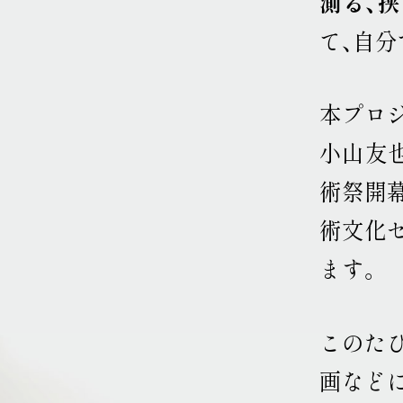
測る、挟
て、自分
本プロジ
小山友
術祭開
術文化
ます
。
このたび
画など