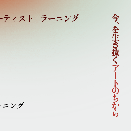
ーティスト
ラーニング
ホーム
国際芸術祭「あいち2022」企画概要
開催概要
コンセプト
企画体制
協賛
ニュース
イベント
アーティスト
ーニング
ラーニング
連携事業