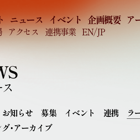
ト
ニュース
イベント
企画概要
ア
場
アクセス
連携事業
EN
/JP
WS
ース
お知らせ
募集
イベント
連携
ラ
ング・アーカイブ