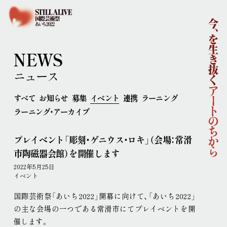
ホーム
国際芸術祭「あいち2022」企画概要
開催概要
コンセプト
企画体制
NEWS
協賛
ニュース
ニュース
イベント
すべて
お知らせ
募集
イベント
連携
ラーニング
アーティスト
ラーニング・アーカイブ
ラーニング
連携事業
プレイベント「彫刻・ゲニウス・ロキ」（会場：常滑
ポップ・アップ！
円頓寺連携
芸術大学連携
市陶磁器会館）を開催します
舞台芸術公募
連携企画
パートナーシップ
2022年5月25日
ラーニング・アーカイブ
イベント
主な会場
国際芸術祭「あいち2022」開幕に向けて、「あいち2022」
アクセス
の主な会場の一つである常滑市にてプレイベントを開
連携ホテル
ご来場のみなさまへ
催します
。
チケット情報