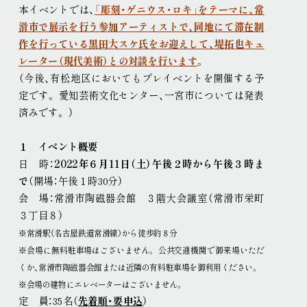
本イベントでは、
「彫刻・ゲニウス・ロキ」をテーマに、常
現代美術展
パフォーミングアーツ
滑市で展示を行う参加アーティストで、同地にて滞在制
ご寄付
作を行っている黒田大スケ氏をお迎えして、堤拓也キュ
プレス
レーター（現代美術）との対談を行います
。
取材申込み
画像貸し出し
プレスリリース
（今後、有松地区においてもプレイベントを開催する予
定です
。
愛知芸術文化センター、一宮市については発表
済みです
。
）
１ イベント概要
日 時：
2022年６月11日（土）午後２時から午後３時ま
で
（開場：午後１時30分）
会 場：常滑市陶磁器会館 ３階大会議室（常滑市栄町
３丁目８）
※常滑駅（名古屋鉄道常滑線）から徒歩約８分
※会場に無料駐車場はございません
。
公共交通機関で御来場いただ
くか、常滑市陶磁器会館または近隣の有料駐車場を御利用ください
。
※会場の建物にエレベーターはございません
。
定 員：35名（
先着順・要申込
）