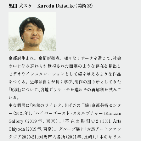
黒田 大スケ Kuroda Daisuke
（美術家）
京都府生まれ
。
京都府拠点
。
様々なリサーチを通じて、社会
の中に佇み忘れられ無視された幽霊のような存在を見出し
ビデオやインスタレーションとして姿を与えるような作品
をつくる
。
近年は自らが長く学び、制作の拠り所としてきた
「彫刻」について、各地でリサーチを進めその再解釈を試みて
いる
。
主な個展に「未然のライシテ、どげざの目線」京都芸術センタ
ー（2021年）、「ハイパーゴースト・スカルプチャー」Kanzan
Gallery（2019年、東京）、「不在の彫刻史2」3331 Arts
Chiyoda（2019年、東京）
。
グループ展に「対馬アートファン
タジア2020-21」対馬市内各所（2021年、長崎）、「本のキリヌ