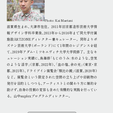
Photo: Kai Maetani
滋賀県生まれ、大津市在住
。
2011年旧京都造形芸術大学情
報デザイン学科卒業後、2013年から2016年まで同大学付属
施設ARTZONEディレクター兼キュレーター
。
同年よりポ
ズナン芸術大学（ポーランド）にて1年間のレジデンスを経
て、2019年アダム・ミツキエヴィチ大学大学院修了
。
主なキ
ュレーション実績に、鳥海修「もじのうみ: 水のような、空気
のような活字」（京都、2022年）、
「血の塩、余の光」（東京・京
都、2021年）、ドライブイン展覧会
「類比の鏡」（滋賀、2020年）
など
。
展覧会という限定された空間の立ち上げや印刷物の
発行を目的としつつも、アーティストとの関わり方に制約を
設けず、自身の役割の変容も含めた有機的な実践を行ってい
る
。
山中suplexプログラムディレクター
。