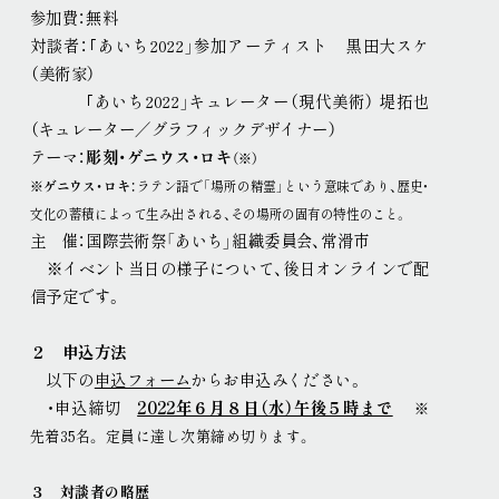
参加費：無料
対談者：｢あいち2022」参加アーティスト 黒田大スケ
（美術家）
｢あいち2022」キュレーター（現代美術） 堤拓也
（キュレーター／グラフィックデザイナー）
テーマ：
彫刻・ゲニウス・ロキ
（※）
※
ゲニウス・ロキ
：ラテン語で「場所の精霊」という意味であり、歴史・
文化の蓄積によって生み出される、その場所の固有の特性のこと
。
主 催：国際芸術祭「あいち」組織委員会、常滑市
※イベント当日の様子について、後日オンラインで配
信予定です
。
２ 申込方法
以下の
申込フォーム
からお申込みください
。
・申込締切
2022年６月８日（水）午後５時まで
※
先着35名
。
定員に達し次第締め切ります
。
３ 対談者の略歴