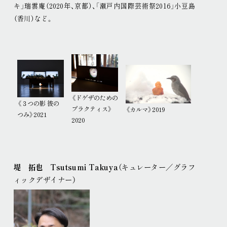
キ」瑞雲庵（2020年、京都）、「瀬戸内国際芸術祭2016」小豆島
（香川）など
。
《ドゲザのための
《３つの影 彼の
プラクティス》
《カルマ》2019
つみ》2021
2020
堤 拓也 Tsutsumi Takuya
（キュレーター／グラフ
ィックデザイナー）