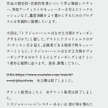
作品の歴史的・芸術的背景について学ぶ解説レクチャ
現代美術展
パフォーミングアーツ
ー、参加アーティストやキュレーターを交えたトークセ
ご寄付
ッションなど、鑑賞体験をより豊かにするためのプログ
プレス
ラムを多面的に展開しています
。
取材申込み
画像貸し出し
プレスリリース
今回は、『
トラジャル・ハレルはなぜ土方巽をヴォーギン
グするのか？
』と題して、ゲストに
ドラマトゥルク
の
サ
ラ・ヤンセン
氏を迎え、企画者である相馬千秋キュレー
ターとともに、トラジャル・ハレルはなぜ土方巽をヴォ
ーギングするのか？ そもそもヴォーギングとは？ とい
う素朴な疑問に迫ります
。
是非、御覧ください
。
URL:https://www.youtube.com/watch?
v=oUJfGo3Px9s
※公開は終了しました
。
チケット販売はこちら ※チケット販売は終了しまし
た
。
トラジャル・ハレル『シスター あるいは 彼が体を埋めた