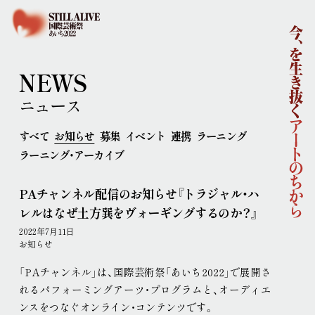
ホーム
国際芸術祭「あいち2022」企画概要
開催概要
コンセプト
企画体制
NEWS
協賛
ニュース
ニュース
イベント
すべて
お知らせ
募集
イベント
連携
ラーニング
アーティスト
ラーニング・アーカイブ
ラーニング
連携事業
PAチャンネル配信のお知らせ『トラジャル・ハ
ポップ・アップ！
円頓寺連携
芸術大学連携
レルはなぜ土方巽をヴォーギングするのか？』
舞台芸術公募
連携企画
パートナーシップ
2022年7月11日
ラーニング・アーカイブ
お知らせ
主な会場
「PAチャンネル」は、国際芸術祭「あいち2022」で展開さ
アクセス
れるパフォーミングアーツ・プログラムと、オーディエ
連携ホテル
ご来場のみなさまへ
ンスをつなぐオンライン・コンテンツです
。
チケット情報