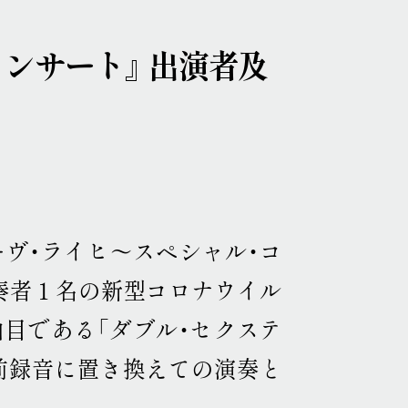
ポップ・アップ！
円頓寺連携
芸術大学連携
舞台芸術公募
連携企画
パートナーシップ
ンサート』 出演者及
ラーニング・アーカイブ
主な会場
アクセス
連携ホテル
ご来場のみなさまへ
チケット情報
現代美術展
パフォーミングアーツ
ィーヴ・ライヒ〜スペシャル・コ
ご寄付
ト奏者１名の新型コロナウイル
プレス
曲目である「ダブル・セクステ
取材申込み
画像貸し出し
プレスリリース
前録音に置き換えての演奏と