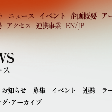
ト
ニュース
イベント
企画概要
ア
場
アクセス
連携事業
EN
/JP
WS
ース
お知らせ
募集
イベント
連携
ラ
ング・アーカイブ