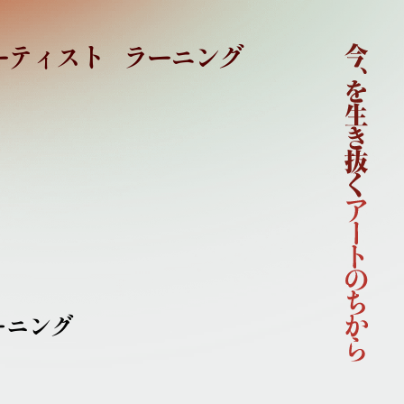
ーティスト
ラーニング
ホーム
国際芸術祭「あいち2022」企画概要
開催概要
コンセプト
企画体制
協賛
ニュース
イベント
アーティスト
ーニング
ラーニング
連携事業