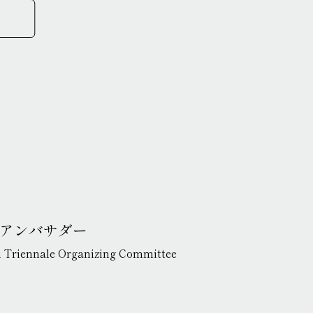
EN
JP
アンバサダー
i Triennale Organizing Committee