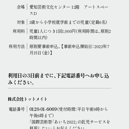
現代美術展
パフォーミングアーツ
会場
愛知芸術文化センター 12階 アートスペー
スD
ご寄付
プレス
対象
3歳から小学校就学前までの児童（定員6名）
取材申込み
画像貸し出し
プレスリリース
利用料
児童1人につき1回1,000円（利用時間は、原則2
時間以内）
利用方法
原則要事前申込。【事前申込開始日：2022年7
月15日（金）】
利用日の3日前までに、下記電話番号へお申し込
みください。
株式会社トットメイト
電話番号
0120‐01‐6069
（受付時間：平日午前9時から
午後6時まで）
「国際芸術祭「あいち2022」の託児サービスを
利用したい」とお伝えください。