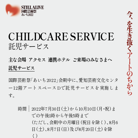
ホーム
国際芸術祭「あいち2022」企画概要
開催概要
コンセプト
企画体制
CHILDCARE SERVICE
協賛
ニュース
託児サービス
イベント
主な会場
アクセス
連携ホテル
ご来場のみなさまへ
アーティスト
託児サービス
ラーニング
連携事業
国際芸術祭「あいち2022」会期中に、愛知芸術文化センタ
ポップ・アップ！
円頓寺連携
芸術大学連携
ー12階アートスペースDで託児サービスを実施しま
舞台芸術公募
連携企画
パートナーシップ
す
。
ラーニング・アーカイブ
時間
2022年7月30日（土）から10月10日（月・祝）ま
主な会場
での午後1時から午後5時まで
アクセス
（ただし、会期中の月曜日（祝日を除く）、8月6
連携ホテル
ご来場のみなさまへ
日（土）、8月7日（日）及び8月20日（土）を除
く）
チケット情報