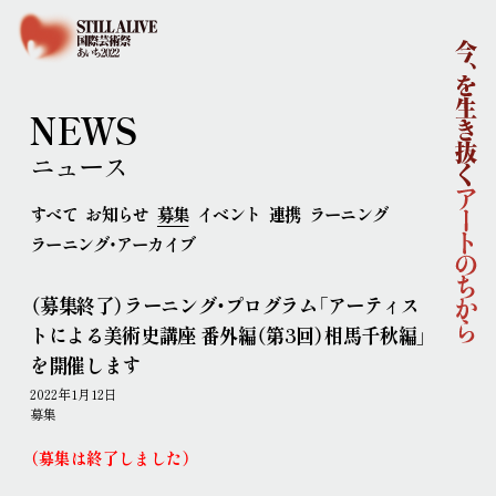
ホーム
国際芸術祭「あいち2022」企画概要
開催概要
コンセプト
企画体制
NEWS
協賛
ニュース
ニュース
イベント
すべて
お知らせ
募集
イベント
連携
ラーニング
アーティスト
ラーニング・アーカイブ
ラーニング
連携事業
（募集終了）ラーニング・プログラム「アーティス
ポップ・アップ！
円頓寺連携
芸術大学連携
トによる美術史講座 番外編（第3回）相馬千秋編」
舞台芸術公募
連携企画
パートナーシップ
を開催します
ラーニング・アーカイブ
2022年1月12日
主な会場
募集
アクセス
連携ホテル
ご来場のみなさまへ
（募集は終了しました）
チケット情報