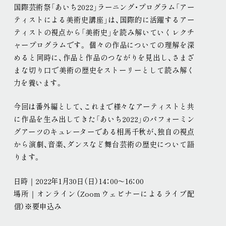
国際芸術祭「あいち2022」ラーニング・プログラム「アー
現代美術展
パフォーミングアーツ
ティストによる美術史講座」は、国際的に活躍するアー
ご寄付
ティストの視点から「美術史」を読み解いていくレクチ
プレス
ャープログラムです
。
個々の作品についての理解を深
取材申込み
画像貸し出し
プレスリリース
めると同時に、作品と作品のつながりを見出し、さまざ
まな切り口で美術の歴史をストーリーとして読み解く
力を養います
。
今回は番外編として、これまで様々なアーティストと共
に作品を生み出してきた「あいち2022」のパフォーミン
グアーツのキュレーターである相馬千秋が、独自の視点
から演劇、音楽、ダンスなど舞台芸術の歴史について語
ります
。
日時｜2022年1月30日（日）14：00～16：00
場所｜オンライン（Zoomウェビナーによるライブ配
信）※要申込み