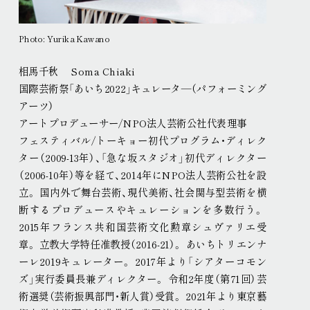
Photo: Yurika Kawano
相馬千秋 Soma Chiaki
国際芸術祭「あいち2022」キュレータ―（パフォーミング
アーツ）
アートプロデューサー/NPO法人芸術公社代表理事
フェスティバル/トーキョー初代プログラム・ディレク
ター（2009-13年）、「急な坂スタジオ」初代ディレクター
（2006-10年）等を経て、2014年にNPO法人芸術公社を設
立
。
国内外で舞台芸術、現代美術、社会関与型芸術を横
断するプロデュースやキュレーションを多数行う
。
2015年フランス共和国芸術文化勲章シュヴァリエ受
章
。
立教大学特任准教授（2016-21）
。
あいちトリエンナ
ーレ2019キュレーター
。
2017年より「シアターコモン
ズ」実行委員長兼ディレクター
。
令和2年度（第71回）芸
術選奨（芸術振興部門・新人賞）受賞
。
2021年より東京藝