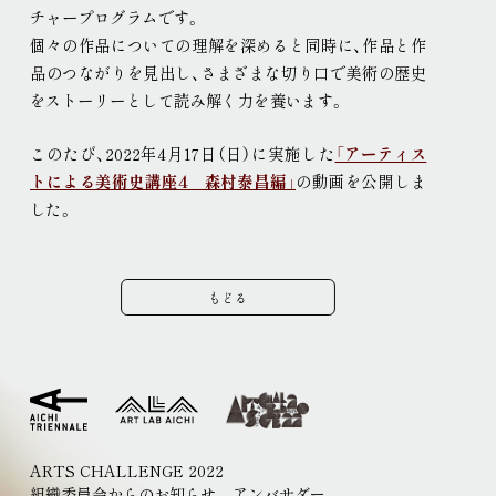
チャープログラムです
。
現代美術展
パフォーミングアーツ
個々の作品についての理解を深めると同時に、作品と作
ご寄付
品のつながりを見出し、さまざまな切り口で美術の歴史
プレス
をストーリーとして読み解く力を養います
。
取材申込み
画像貸し出し
プレスリリース
このたび、2022年4月17日（日）に実施した
「アーティス
トによる美術史講座4 森村泰昌編」
の動画を公開しま
した
。
もどる
ARTS CHALLENGE 2022
組織委員会からのお知らせ
アンバサダー