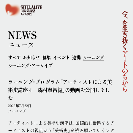
ホーム
国際芸術祭「あいち2022」企画概要
開催概要
コンセプト
企画体制
NEWS
協賛
ニュース
ニュース
イベント
すべて
お知らせ
募集
イベント
連携
ラーニング
アーティスト
ラーニング・アーカイブ
ラーニング
連携事業
ラーニング・プログラム「アーティストによる美
ポップ・アップ！
円頓寺連携
芸術大学連携
術史講座４ 森村泰昌編」の動画を公開しまし
舞台芸術公募
連携企画
パートナーシップ
た
ラーニング・アーカイブ
2022年7月22日
主な会場
ラーニング
アクセス
連携ホテル
ご来場のみなさまへ
アーティストによる美術史講座は、国際的に活躍するア
ーティストの視点から「美術史」を読み解いていくレク
チケット情報