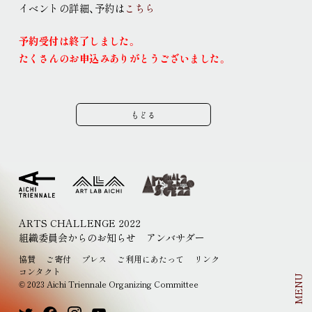
イベントの詳細、予約は
こちら
現代美術展
パフォーミングアーツ
ご寄付
予約受付は終了しました
。
プレス
たくさんのお申込みありがとうございました
。
取材申込み
画像貸し出し
プレスリリース
もどる
ARTS CHALLENGE 2022
組織委員会からのお知らせ
アンバサダー
EN
JP
協賛
ご寄付
プレス
ご利用にあたって
リンク
コンタクト
MENU
2023 Aichi Triennale Organizing Committee
©