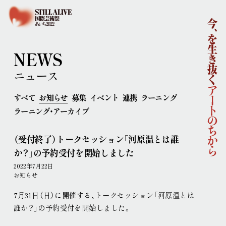
ホーム
国際芸術祭「あいち2022」企画概要
開催概要
コンセプト
企画体制
NEWS
協賛
ニュース
ニュース
イベント
すべて
お知らせ
募集
イベント
連携
ラーニング
アーティスト
ラーニング・アーカイブ
ラーニング
連携事業
（受付終了）トークセッション「河原温とは誰
ポップ・アップ！
円頓寺連携
芸術大学連携
か？」の予約受付を開始しました
舞台芸術公募
連携企画
パートナーシップ
2022年7月22日
ラーニング・アーカイブ
お知らせ
主な会場
7月31日（日）に開催する、
トークセッション「河原温とは
アクセス
誰か？」の予約受付を開始しました
。
連携ホテル
ご来場のみなさまへ
チケット情報