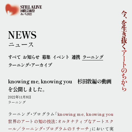
ホーム
国際芸術祭「あいち2022」企画概要
開催概要
コンセプト
企画体制
NEWS
協賛
ニュース
ニュース
イベント
すべて
お知らせ
募集
イベント
連携
ラーニング
アーティスト
ラーニング・アーカイブ
ラーニング
連携事業
knowing me, knowing you 杉田敦編の動画
ポップ・アップ！
円頓寺連携
芸術大学連携
を公開しました。
舞台芸術公募
連携企画
パートナーシップ
2022年11月8日
ラーニング・アーカイブ
ラーニング
主な会場
ラーニング・プログラム「
knowing me, knowing you
アクセス
世界のアートの知の技法：オルタナティブなアートスク
連携ホテル
ご来場のみなさまへ
ール／ラーニング・プログラムのリサーチ
」において実
チケット情報