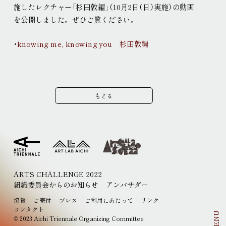
施したレクチャー
「杉田敦編」（10月2日（日）実施）の動画
現代美術展
パフォーミングアーツ
を公開しました
。
ぜひご覧ください
。
ご寄付
プレス
・
knowing me, knowing you 杉田敦編
取材申込み
画像貸し出し
プレスリリース
もどる
ARTS CHALLENGE 2022
組織委員会からのお知らせ
アンバサダー
EN
JP
協賛
ご寄付
プレス
ご利用にあたって
リンク
コンタクト
MENU
2023 Aichi Triennale Organizing Committee
©