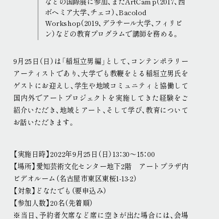
などの国際展に参加、またArtCamp（2017、西
ボヘミア大学、チェコ）、Bacolod
Workshop（2019、デラサール大学、フィリピ
ン）などの教育プログラムで講師を務める。
9月25日（日）は「稲垣立男編」として、コンテンポラリー
アーティストであり、大学でも教鞭をとる稲垣立男氏を
ゲストにお迎えし、学生や地域コミュニティと協働して
国内外でアートプロジェクトを実施してきた経験をご
紹介いただき、地域とアート、そして学び、教育について
お話いただきます
。
【実施日時】2022年9月25日（日）13：30〜15：00
【場所】愛知芸術文化センター地下2階 アートプラザ内
ビデオルーム（名古屋市東区東桜1-13-2）
【対象】どなたでも（要申込み）
【参加人数】20名（先着順）
※当日、予約者欠席など席に空きが出た場合には、会場