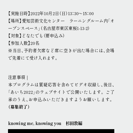
【実施日時】2022年10月2日（日）13：30〜15：00
【場所】愛知芸術文化センター ラーニングルーム内「オ
ープンスペース」（名古屋市東区東桜1-13-2）
【対象】どなたでも（要申込み）
【参加人数】20名
※当日、予約者欠席など席に空きが出た場合には、会場
で先着にて受け入れます
。
注意事項｜
本プログラムは質疑応答を含めてビデオ収録し、後日、
「あいち2022」のウェブサイトで公開いたします
。
ご了
承のうえ、お申込みいただきますようお願いします
。
（募集終了）
knowing me, knowing you 杉田敦編