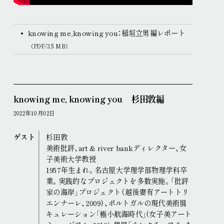
knowing me,knowing you：稲垣立男編レポート
（PDF/3.5 MB）
knowing me, knowing you 杉田敦編
2022年10月02日
ゲスト
杉田敦
美術批評、art & river bankディレクター、女
子美術大学教授
1957年生まれ。名古屋大学理学部物理学科卒
業。実践的なプロジェクトを多数実施。「批評
家の海岸」プロジェクト（越後妻有アートトリ
エンナーレ、2009）、ポルトガルの現代美術展
キュレーション「極小航海時代」(女子美アート