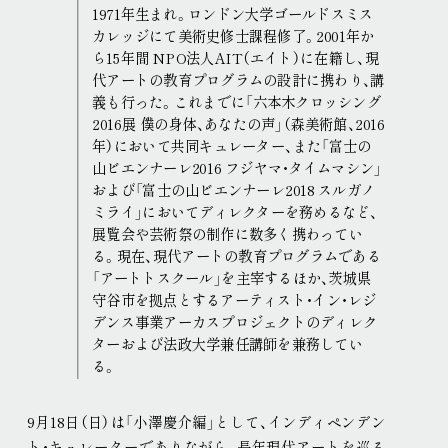
1971年生まれ。ロンドン大学ゴールドスミス
カレッジにて美術史修士課程修了。2001年か
ら15年間 NPO法人AIT（エイト）に在籍し、現
代アートの教育プログラムの設計に携わり、講
義も行った。これまでに「六本木クロッシング
2016展 僕の身体、あなたの声」（森美術館、2016
年）において共同キュレーター、また「富士の
山ビエンナーレ2016 フジヤマ・タイムマシン」
および「富士の山ビエンナーレ2018 スルガノ
ミライ」においてディレクターを務めるなど、
展覧会や芸術祭の制作に数多く携わってい
る。現在、現代アートの教育プログラムである
「アートトスクール」を主宰するほか、茨城県
守谷市を拠点とするアーティスト・イン・レジ
デンス事業アーカスプロジェクトのディレク
ターおよび法政大学兼任講師を兼務してい
る。
9月18日（日）は「小澤慶介編」として、インディペンデン
ト・キュレーターでありながら、長年現代アートを巡る