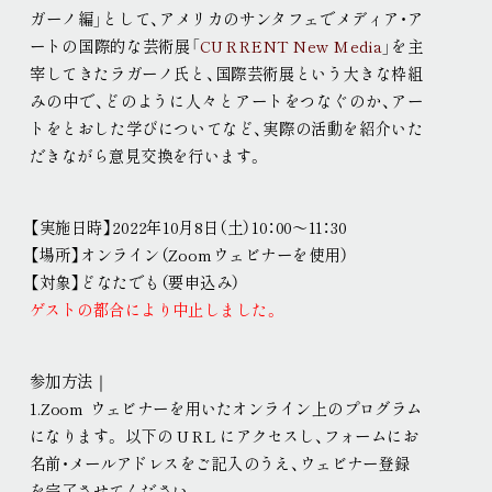
ガーノ編」として、アメリカのサンタフェでメディア・ア
ートの国際的な芸術展「
CURRENT New Media
」を主
宰してきたラガーノ氏と、国際芸術展という大きな枠組
みの中で、どのように人々とアートをつなぐのか、アー
トをとおした学びについてなど、実際の活動を紹介いた
だきながら意見交換を行います
。
【実施日時】2022年10月8日（土）10：00〜11：30
【場所】オンライン（Zoomウェビナーを使用）
【対象】どなたでも（要申込み）
ゲストの都合により中止しました
。
参加方法｜
1.Zoom ウェビナーを用いたオンライン上のプログラム
になります
。
以下の URL にアクセスし、フォームにお
名前・メールアドレスをご記入のうえ、ウェビナー登録
を完了させてください
。