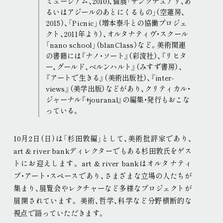
ミュージアム、2010)、個展「サンクチュアリ、あ
るいはアジールのあとにくるもの」（空蓮房、
2015）、「Picnic」（増本泰斗との協働プロジェ
クト、2011年より）、オルタナティヴ・スクール
「nano school」（blanClass）など。美術関連
の書籍には『ナノ・ソート』（彩流社）、『リヒタ
ー、グールド、ベルンハルト』（みすず書房）、
『アートで生きる』（美術出版社）、『inter-
views』（美学出版）などがあり、クリティカル・
ジャーナル『+jouranal』の編集・発行もおこな
っている。
10月2日（日）は「杉田敦編」として、美術批評家であり、
art & river bankディレクターでもある杉田敦氏をゲス
トにお迎えします
。
art & river bankはオルタナティ
ブ・アート・スペースであり、さまざまな立場の人たちが
集まり、展覧会やレクチャーなど多様なプロジェクトが
展開されています
。
美術、哲学、科学など分野横断的な
視点で語っていただきます
。