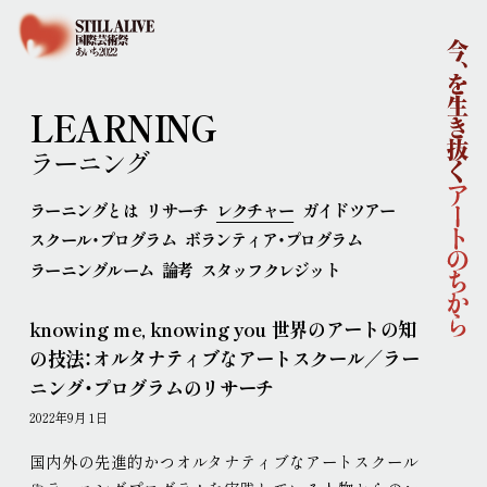
ホーム
国際芸術祭「あいち2022」企画概要
開催概要
コンセプト
企画体制
LEARNING
協賛
ニュース
ラーニング
イベント
ラーニングとは
リサーチ
レクチャー
ガイドツアー
アーティスト
スクール・プログラム
ボランティア・プログラム
ラーニング
ラーニングルーム
論考
スタッフクレジット
連携事業
ポップ・アップ！
円頓寺連携
芸術大学連携
knowing me, knowing you 世界のアートの知
舞台芸術公募
連携企画
パートナーシップ
の技法：オルタナティブなアートスクール／ラー
ラーニング・アーカイブ
ニング・プログラムのリサーチ
主な会場
2022年9月 1日
アクセス
連携ホテル
ご来場のみなさまへ
国内外の先進的かつオルタナティブなアートスクール
チケット情報