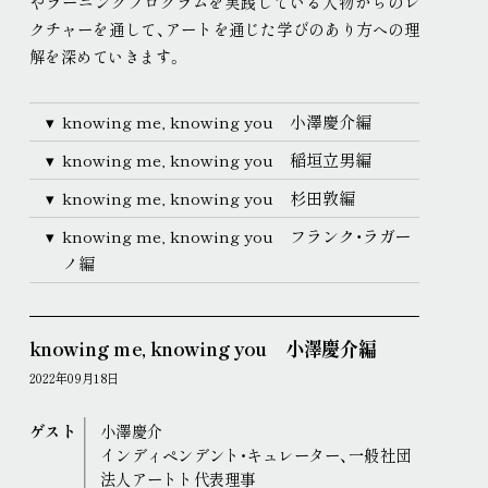
やラーニングプログラムを実践している人物からのレ
現代美術展
パフォーミングアーツ
クチャーを通して、アートを通じた学びのあり方への理
ご寄付
解を深めていきます
。
プレス
取材申込み
画像貸し出し
プレスリリース
knowing me, knowing you 小澤慶介編
knowing me, knowing you 稲垣立男編
knowing me, knowing you 杉田敦編
knowing me, knowing you フランク・ラガー
ノ編
knowing me, knowing you 小澤慶介編
2022年09月18日
ゲスト
小澤慶介
インディペンデント・キュレーター、一般社団
法人アートト代表理事