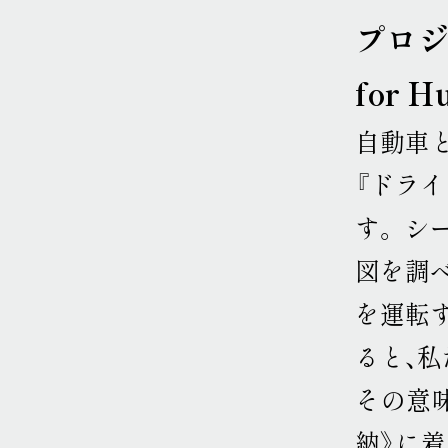
プロ
for 
自動車
『ドラ
す
。
シ
図を調
を運転
ると、私
その意
納》に