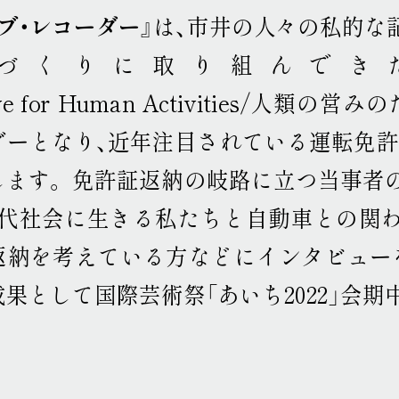
ブ・レコーダー
』は、市井の人々の私的な
づくりに取り組んできた
hive for Human Activities/
ダーとなり、近年注目されている運転免許
します
。
免許証返納の岐路に立つ当事者
現代社会に生きる私たちと自動車との関
返納を考えている方などにインタビュー
果として国際芸術祭「あいち2022」会