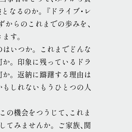
験となるのか
。
『ドライブ・レ
ずからのこれまでの歩みを、
きます
。
のはいつか
。
これまでどんな
何か
。
印象に残っているドラ
何か
。
返納に躊躇する理由は
かもしれないもうひとつの人
この機会をつうじて、これま
残してみませんか
。
ご家族、関