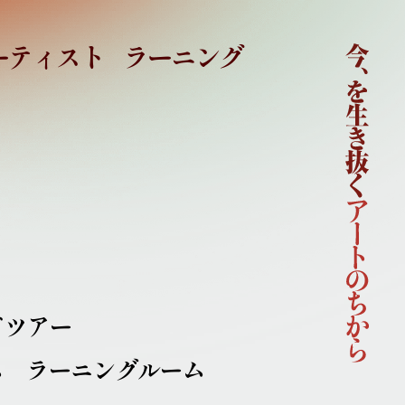
ーティスト
ラーニング
ホーム
国際芸術祭「あいち2022」企画概要
開催概要
コンセプト
企画体制
協賛
ニュース
イベント
アーティスト
ドツアー
ラーニング
ム
ラーニングルーム
連携事業