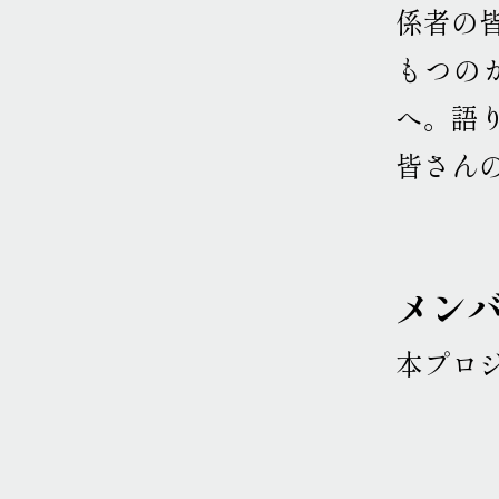
係者の
もつの
へ
。
語
皆さん
メン
本プロ