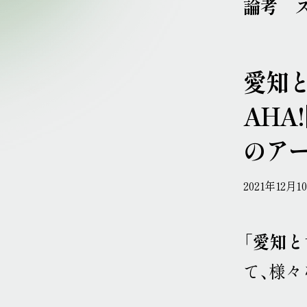
論考
愛知
AHA!
のアー
2021年12月1
「愛知
て、様