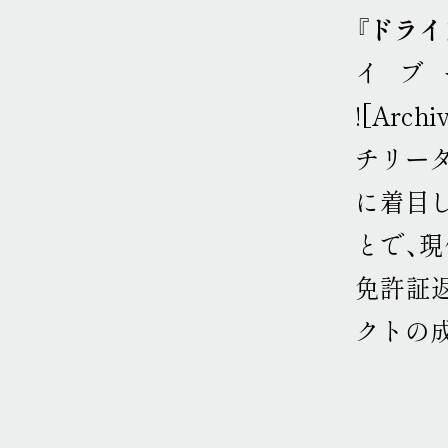
『
ドライ
イブ
![Arc
チリー
に着目
とで、
免許証
クトの成