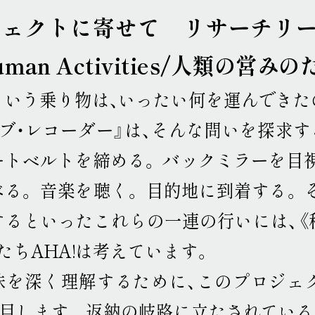
ジェクトに寄せて
リサーチリー
Human Activities/人類の営
という乗り物は、いったい何を運んできた
イブ・レコーダー』は、そんな問いを探求
ートベルトを締める
。
バックミラーを目
べる
。
音楽を聴く
。
目的地に到着する
。
するといったこれらの一連の行いには、《
たちAHA!は考えています
。
味を深く理解するために、このプロジェ
着目します
。
返納の岐路に立たされている