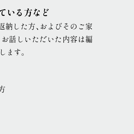
れている方など
返納した方、およびそのご家
お話しいただいた内容は編
表します
。
方