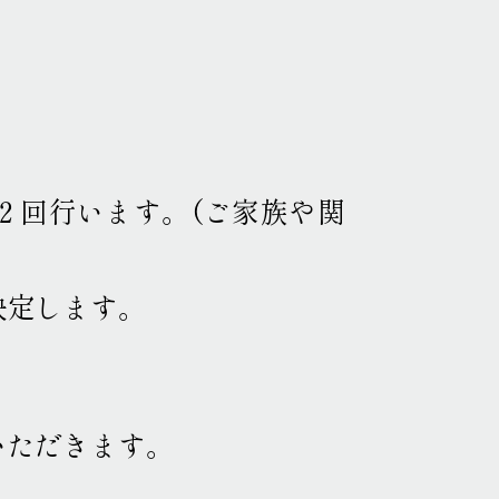
～２回行います
。
（ご家族や関
決定します
。
いただきます
。