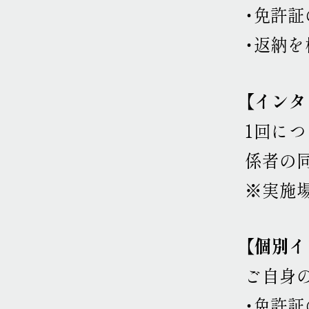
・免許
・返納
【イン
1回につ
係者の同
※実施
【個別
ご自身
・免許