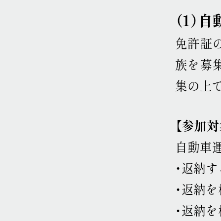
（1）
免許証
族を募
集の上で
【参加対
自動車
・返納
・返納を
・返納