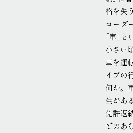
格を失
コーダ
「車」
小さい
車を運
イブの
何か
。
生があ
免許返
でのあ