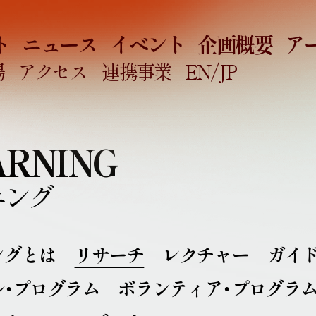
ト
ニュース
イベント
企画概要
ア
場
アクセス
連携事業
EN
/JP
ARNING
ニング
ングとは
リサーチ
レクチャー
ガイ
ル・プログラム
ボランティア・プログラ