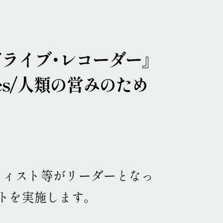
ポップ・アップ！
円頓寺連携
芸術大学連携
舞台芸術公募
連携企画
パートナーシップ
ラーニング・アーカイブ
ライブ・レコーダー』
主な会場
アクセス
vities/人類の営みのため
連携ホテル
ご来場のみなさまへ
チケット情報
現代美術展
パフォーミングアーツ
ご寄付
プレス
ティスト等がリーダーとなっ
取材申込み
画像貸し出し
プレスリリース
トを実施します
。