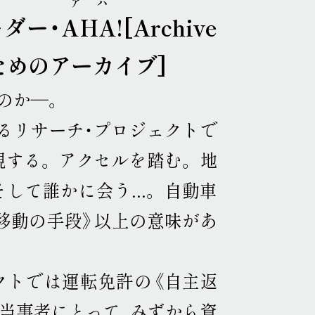
アハ
ダー・
AHA
![Archive
みのためのアーカイブ]
のか―
。
するリサーチ・プロジェクトで
視する
。
アクセルを踏む
。
地
そして誰かに会う...
。
自動車
移動の手段》以上の意味があ
クトでは運転免許の《自主返
当事者にとって、みずから資