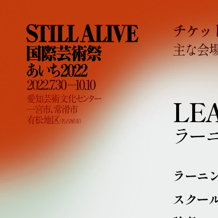
チケッ
主な会
LE
ラー
ラーニ
スクー