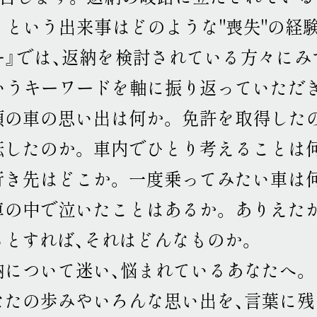
うという出来事はどのような"喪失"の経
ー』では、返納を検討されている方々にみ
というキーワードを軸に振り返っていただ
頃の車の思い出は何か
。
免許を取得した
転したのか
。
車内でひとり考えることは
行き先はどこか
。
一度乗ってみたい車は
車の中で泣いたことはあるか
。
ありえた
るとすれば、それはどんなものか
。
納について迷い、悩まれているあなたへ
。
なたの歩みやいろんな思い出を、言葉に