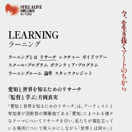
ホーム
国際芸術祭「あいち2022」企画概要
開催概要
コンセプト
企画体制
LEARNING
協賛
ニュース
ラーニング
イベント
ラーニングとは
リサーチ
レクチャー
ガイドツアー
アーティスト
スクール・プログラム
ボランティア・プログラム
ラーニング
ラーニングルーム
論考
スタッフクレジット
連携事業
ポップ・アップ！
円頓寺連携
芸術大学連携
愛知と世界を知るためのリサーチ
舞台芸術公募
連携企画
パートナーシップ
『監督と学ぶ』片岡真実
ラーニング・アーカイブ
「愛知と世界を知るためのリサーチ」は、アーティストと
主な会場
参加者が芸術祭の開催地である「愛知」にまつわる様々
アクセス
なテーマについてリサーチを行い、私たちが現在立って
連携ホテル
ご来場のみなさまへ
いる場所について明らかにしながら「世界とは何か」と
チケット情報