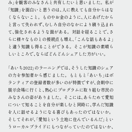
み」を観客のみなさんと共有したいと思いました
。
私が
「知識」を面白いと思うのは、人に教えても自分からはな
くならないこと
。
ものやお金のように、人にあげたから
と言って失われず、むしろ自分のなかにより刷り込まれ
て、強化されるような面がある
。
対話を経ることで、さ
らに様々なものとの接続点も増え、「こんな話もあるよ」
と違う知識も得ることができる
。
そこが知識の素晴ら
しいところで、ならばどんどんシェアした方がいい
。
「あいち2022」のラーニングでは、そうした知識のシェア
の力を参加者から感じました
。
もともと「あいち」はボ
ランティアの登録者数が多いのが特徴ですが、会期中に
展示会場に行くと、熱心にプログラムに取り組む市民の
みなさんの姿がありました
。
そこには、あらためて愛知
について知ることを自分が楽しむと同時に、学んだ知識
を人に話せるようになる喜びもあったのではないか
。
そしてそれが、「愛知という土地に住んでいるんだ」とい
うローカルプライドにもつながっていたのではないか、