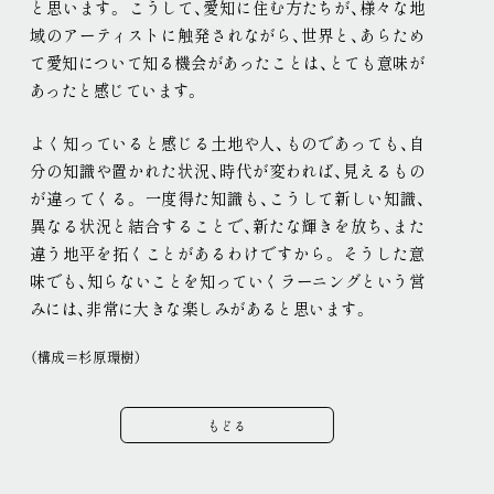
と思います
。
こうして、愛知に住む方たちが、様々な地
域のアーティストに触発されながら、世界と、あらため
て愛知について知る機会があったことは、とても意味が
あったと感じています
。
よく知っていると感じる土地や人、ものであっても、自
分の知識や置かれた状況、時代が変われば、見えるもの
が違ってくる
。
一度得た知識も、こうして新しい知識、
異なる状況と結合することで、新たな輝きを放ち、また
違う地平を拓くことがあるわけですから
。
そうした意
味でも、知らないことを知っていくラーニングという営
みには、非常に大きな楽しみがあると思います
。
（構成＝杉原環樹）
もどる