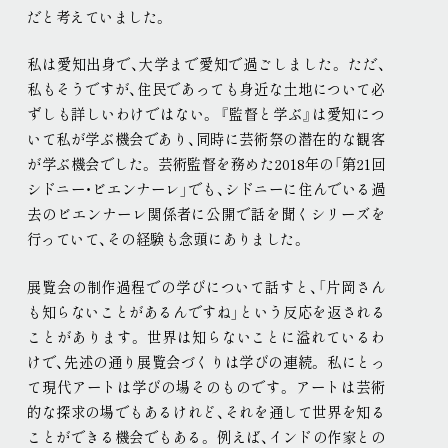
だと考えていました
。
私は愛知出身で、大学まで愛知で過ごしました
。
ただ、
私もそうですが、住民であっても身近な土地について必
ずしも詳しいわけではない
。
『監督と学ぶ』は愛知につ
いて私が学ぶ機会であり、同時に芸術祭の潜在的な観客
が学ぶ機会でした
。
芸術監督を務めた2018年の「第21回
シドニー・ビエンナーレ」でも、シドニーに住んでいる過
去のビエンナーレ関係者に公開で話を聞くシリーズを
行っていて、その経験も念頭にありました
。
展覧会の制作過程での学びについて話すと、「片岡さん
も知らないことがあるんですね」という反応を返される
ことがあります
。
世界は知らないことに溢れているわ
けで、先述の通り展覧会づくりは学びの連続
。
私にとっ
て現代アートは学びの場そのものです
。
アートは芸術
的な探求の場でもあるけれど、それを通して世界を知る
ことができる機会でもある
。
例えば、インドの作家との