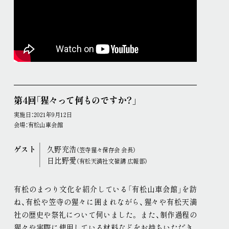
第4回「猩々って何ものですか？」
実施日：2021年9月12日
会場：有松山車会館
ゲスト
久野充浩
（笠寺猩々保存会 会長）
日比野愛
（有松天満社文嶺講 広報部）
有松のまつり文化を紹介している「有松山車会館」を訪
ね、有松や笠寺の猩々に囲まれながら、猩々や有松天満
社の歴史や祭礼について伺いました
。
また、制作過程の
猩々や実際に使用している材料などをお持ちいただき、