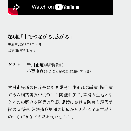
第6回「土でつながる、広がる」
実施日：2022年2月14日
会場：旧常滑市役所
ゲスト
𠮷川正道
（美術陶芸家）
小栗康寛
（とこなめ陶の森資料館 学芸員）
常滑市役所の旧庁舎にある常滑市生まれの画家・陶芸家
である稲葉実氏が制作した陶壁の前で、常滑の土地とや
きものの歴史や窯業の発展、常滑における陶芸と現代美
術の関係や、常滑造形集団の結成から現在に至る世界と
のつながりなどの話を伺いました
。