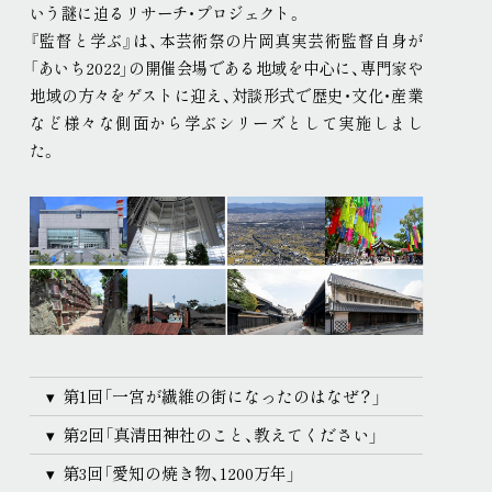
いう謎に迫るリサーチ・プロジェクト
。
現代美術展
パフォーミングアーツ
『監督と学ぶ』は、本芸術祭の片岡真実芸術監督自身が
ご寄付
「あいち2022」の開催会場である地域を中心に、専門家や
プレス
地域の方々をゲストに迎え、対談形式で歴史・文化・産業
取材申込み
画像貸し出し
プレスリリース
など様々な側面から学ぶシリーズとして実施しまし
た
。
第1回「一宮が繊維の街になったのはなぜ？」
第2回「真清田神社のこと、教えてください」
第3回「愛知の焼き物、1200万年」