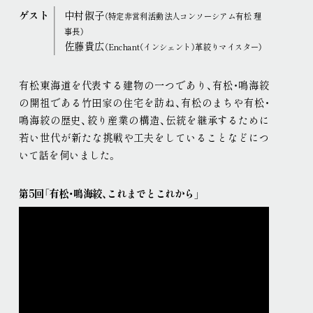
ゲスト
中村俶子
（特定非営利活動法人コンソーシアム有松 理
事長）
佐藤貴広
（Enchant（インシェント）革絞りマイスター）
有松東海道を代表する建物の一つであり、有松・鳴海絞
の開祖である竹田家の住宅を訪ね、有松のまちや有松・
鳴海絞の歴史、絞り産業の構造、伝統を継承するために
若い世代が新たな挑戦や工夫をしていることなどにつ
いて話を伺いました
。
第5回「有松・鳴海絞、これまでとこれから」