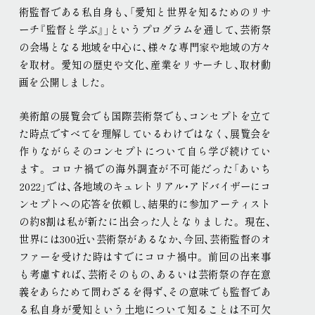
術監督である私自身も、「愛知と世界を知るためのリサ
ーチ『監督と学ぶ』」というプログラムを通して、芸術祭
の会場となる地域を中心に、様々な専門家や地域の方々
を取材
。
愛知の歴史や文化、産業をリサーチし、取材動
画を公開しました
。
美術館の展覧会でも国際芸術祭でも、コンセプトを立て
た時点ですべてを理解しているわけではなく、展覧会を
作りながらそのコンセプトについて自ら学び続けてい
ます
。
コロナ禍での海外調査が不可能だった「あいち
2022」では、各地域のキュレトリアル・アドバイザーにコ
ンセプトへの応答を依頼し、結果的に参加アーティスト
の約8割は私が新たに出会った人となりました
。
現在、
世界には300近い芸術祭があるなか、今回、芸術監督のオ
ファーを受けた時はすでにコロナ禍中
。
前回の出来事
も考慮すれば、芸術そのもの、あるいは芸術祭の存在意
義をあらためて問わざるを得ず、その意味でも監督であ
る私自身が愛知という土地について知ることは不可欠