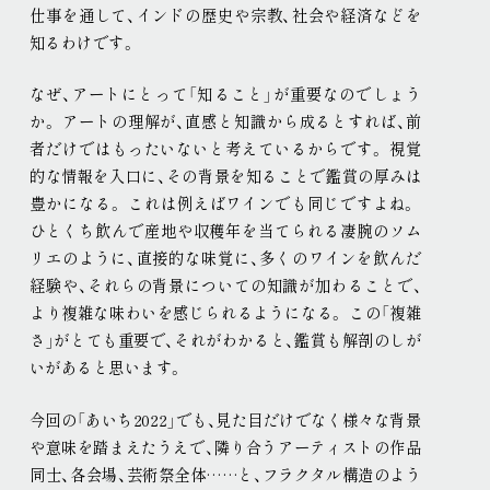
仕事を通して、インドの歴史や宗教、社会や経済などを
知るわけです
。
なぜ、アートにとって「知ること」が重要なのでしょう
か
。
アートの理解が、直感と知識から成るとすれば、前
者だけではもったいないと考えているからです
。
視覚
的な情報を入口に、その背景を知ることで鑑賞の厚みは
豊かになる
。
これは例えばワインでも同じですよね
。
ひとくち飲んで産地や収穫年を当てられる凄腕のソム
リエのように、直接的な味覚に、多くのワインを飲んだ
経験や、それらの背景についての知識が加わることで、
より複雑な味わいを感じられるようになる
。
この「複雑
さ」がとても重要で、それがわかると、鑑賞も解剖のしが
いがあると思います
。
今回の「あいち2022」でも、見た目だけでなく様々な背景
や意味を踏まえたうえで、隣り合うアーティストの作品
同士、各会場、芸術祭全体……と、フラクタル構造のよう