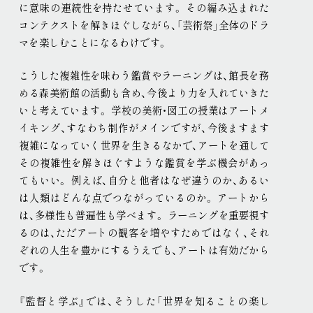
に意味の連続性を持たせています
。
その編み込まれた
コンテクストを解きほぐしながら、「芸術祭」全体のドラ
マを楽しむことになるわけです
。
こうした複雑性を味わう鑑賞やラーニングは、館長を務
める森美術館の活動も含め、今後より力を入れていきた
いと考えています
。
学校の美術・図工の授業はアートメ
イキング、すなわち制作がメインですが、今後ますます
複雑になっていく世界を生きるなかで、アートを通して
その複雑性を解きほぐすような鑑賞を学ぶ機会があっ
てもいい
。
例えば、自分と他者はなぜ違うのか、あるい
は人類はどんな点でつながっているのか
。
アートから
は、多様性も普遍性も学べます
。
ラーニングを重要視す
るのは、ただアートの観客を増やすためではなく、それ
ぞれの人生を豊かにするうえでも、アートは有効だから
です
。
『監督と学ぶ』では、そうした「世界を知ることの楽し