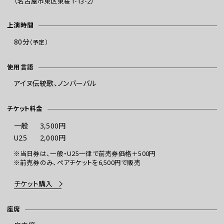
（名古屋市東区東桜1-13-2）
上演時間
80分
（予定）
使用言語
アイヌ伝統歌、ノンバーバル
チケット料金
一般
3,500円
U25
2,000円
※当日券は、一般・U25一律で前売券価格＋500円
※前売券のみ、ペアチケットを6,500円で販売
チケット購入
座席