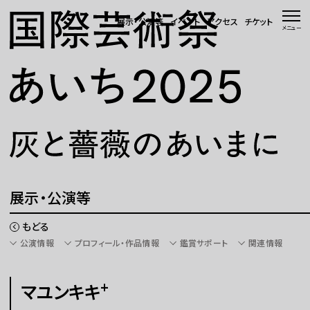
本文へ移動
展示・公演等
イベント
アクセス
チケット
メニュー
トップページ
ニュース 一覧
WEBマガジン
展示・公演等
展示・公演等
イベント
もどる
公演情報
プロフィール・作品情報
鑑賞サポート
関連情報
会場・アクセス
+
マユンキキ
国際芸術祭「あいち」とは