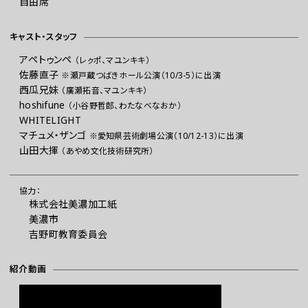
自由席
キャスト・スタッフ
アペトゥンペ
（レㇰポ、マユンキキ）
佐藤直子
※瀬戸蔵つばきホール公演（10/3-5）に出演
西瓜兄妹
（廣瀬拓音、マユンキキ）
hoshifune
（小谷野哲郎、わたなべなおか）
WHITELIGHT
マチュメ・ザンゴ
※愛知県芸術劇場公演（10/12-13）に出演
山田大揮
（あやめ文化技術研究所）
協力：
株式会社美濃加工紙
美濃市
吉野町教育委員会
紹介動画