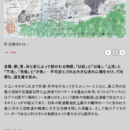
© 広瀬モドロ
お問い合わせ
言葉、歌、音、光と影によって紡がれる物語。「以前」と「以後」、「上流」と
プレスの方へ
「下流」、「先祖」と「子孫」― 不可逆とされる大きな流れに橋をかけ、穴を
穿ち、道を通す試み。
組織委員会からのお知らせ
マユンキキがこれまで共演・共作を行なってきたメンバーとともに、奥三河の天
鑑賞時のお願い
竜川流域や北海道石狩川上流域でのリサーチを重ねた本作。タイトル『クㇱテ』と
はアイヌ語で「（場所に）～を通らせる」という意味の他動詞。出演者であるマユン
ご利用にあたって
キキとレㇰポの祖父であり、 日本の鉄道敷設史上最大の難所の一つと言われた
奥三河の三信鉄道の開通に大きな功績を残した測量士、そして旭川アイヌの
リーダーである川村カ子トの軌跡をたぐり寄せながら創作する。