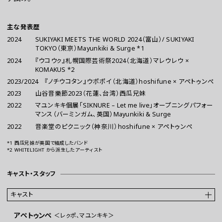
主な発表歴
2024
SUKIYAKI MEETS THE WORLD 2024（富山）/ SUKIYAKI
TOKYO（東京）Mayunkiki & Surge *1
2024
『ウコウㇰ』札幌国際芸術祭2024（北海道）マレウレウ ×
KOMAKUS *2
2023/2024
『ノチウコタン』ウポポイ（北海道）hoshifune × アペトゥンぺ
2023
山谷音樂節2023（花蓮、台湾）西瓜兄妹
2022
マユンキキ個展「SIKNURE – Let me live」オープニングパフォー
マンス（バーミンガム、英国）Mayunkiki & Surge
2022
音楽堂のピクニック（神奈川）hoshifune × アペトゥンぺ
*1 西瓜兄妹が英国で結成したバンド
*2 WHITELIGHT から派生したアーティスト
キャスト・スタッフ
キャスト
アペトゥンペ
＜レㇰポ、マユンキキ＞