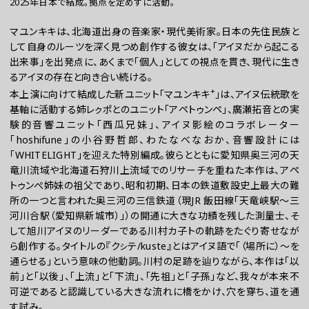
2025年日本で結成。拠点を定めずに活動。
マユンキキは、北海道出身の音楽家・現代美術家。日本の先住民族と
して自身のルーツを深く見つめ創作する彼女は、「アイヌだから起こる
出来事」を出発点に、あくまで「個人」としての視点を貫き、現代に生き
るアイヌの存在と向き合い続ける。
+
本上演に向けて結成した新ユニット「マユンキキ
」は、アイヌ伝統歌を
基軸に活動する姉レㇰポとのユニット「アペトゥンペ」、廣瀬拓音との実
験的音響ユニット「西瓜兄妹」、アイヌ影絵のコラボレーター
「hoshifune」の小谷野哲郎、わたなべなおか、音響設計には
「WHITELIGHT」を迎えた特別編成。彼らとともに愛知県奥三河の天
竜川流域や北海道石狩川上流域でのリサーチを重ねた本作は、アペ
トゥンぺ姉妹の祖父であり、昭和初期、日本の鉄道敷設史上最大の難
所の一つと言われた奥三河の三信鉄道（現JR 飯田線「天竜峡駅～三
河川合駅（愛知県新城市）」）の開通に大きな功績を残した測量士、そ
して旭川アイヌのリーダーである川村カ子トの軌跡をたぐり寄せなが
ら創作する。タイトルの『クㇱテ/kuste』とはアイヌ語で「（場所に）～を
通らせる」という意味の他動詞。川村の足跡を辿りながら、本作は「以
前」と「以後」、「上流」と「下流」、「先祖」と「子孫」など、我々が本来不
可逆であると認識している大きな流れに橋をかけ、穴を穿ち、道を通
す試み。