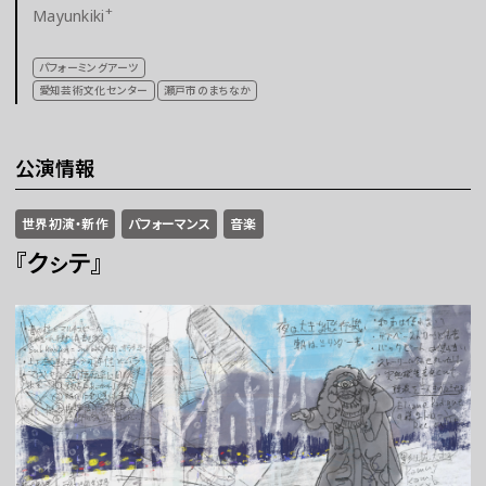
+
Mayunkiki
チケット
パフォーミングアーツ
愛知芸術文化センター
瀬戸市のまちなか
ラーニング
公演情報
さらに楽しむ
世界初演・新作
パフォーマンス
音楽
『クㇱテ』
WEBマガジン