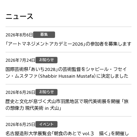
あいちトリエンナーレ2010
ニュース
組織委員会からのお知らせ
募集
2026年8月6日
「アートマネジメントアカデミー2026」の参加者を募集します
ご寄付
お知らせ
2026年7月24日
プレス
国際芸術祭「あいち2028」の芸術監督をシャビール・フセイ
ン・ムスタファ（Shabbir Hussain Mustafa）に決定しました
プレスリリース一覧
取材申込フォーム
お知らせ
2026年6月26日
歴史と文化が息づく犬山市羽黒地区で現代美術展を開催 「旅
ご利用にあたって
の想像力 現代美術 in 犬山」
イベント
2026年6月25日
お問い合わせ
名古屋造形大学展覧会「朝食のあとで vol.３ 描く」を開催し