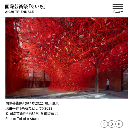
本文へ移動
メニュー
English Site
ニュース
国際芸術祭「あいち」とは
アーカイブ
あいち2025
国際芸術祭「あいち2025」展示風景
あいち2022
ムルヤナ《海流と開花のあいだ》2019-
©︎ 国際芸術祭「あいち」組織委員会
国際芸術祭「あいち2022」展示風景
あいちトリエンナーレ2019
Photo: ToLoLo studio
塩田千春《糸をたどって》2022
©︎ 国際芸術祭「あいち」組織委員会
あいちトリエンナーレ2016
Photo: ToLoLo studio
あいちトリエンナーレ2013